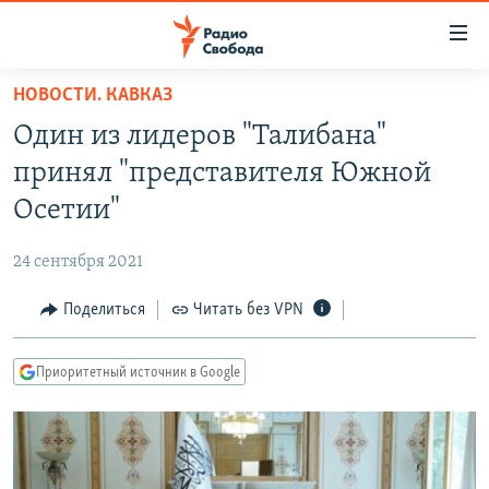
Ссылки
для
упрощенного
НОВОСТИ. КАВКАЗ
ПРОГРАММЫ
доступа
Один из лидеров "Талибана"
ПОДКАСТЫ
Вернуться
принял "представителя Южной
к
АВТОРСКИЕ ПРОЕКТЫ
Осетии"
основному
ЦИТАТЫ СВОБОДЫ
содержанию
24 сентября 2021
Вернутся
МНЕНИЯ
к
Поделиться
Читать без VPN
КУЛЬТУРА
главной
навигации
IDEL.РЕАЛИИ
Приоритетный источник в Google
Вернутся
КАВКАЗ.РЕАЛИИ
к
СЕВЕР.РЕАЛИИ
поиску
СИБИРЬ.РЕАЛИИ