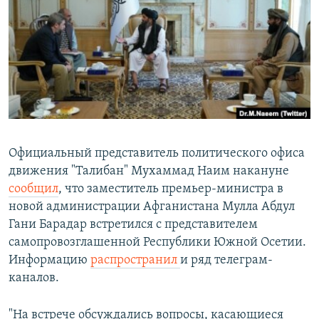
РАСПИСАНИЕ ВЕЩАНИЯ
ПОДПИШИТЕСЬ НА РАССЫЛКУ
СОЦИАЛЬНЫЕ СЕТИ
Официальный представитель политического офиса
движения "Талибан" Мухаммад Наим накануне
Все сайты РСЕ/РС
сообщил
, что заместитель премьер-министра в
новой администрации Афганистана Мулла Абдул
Гани Барадар встретился с представителем
самопровозглашенной Республики Южной Осетии.
Информацию
распространил
и ряд телеграм-
каналов.
"На встрече обсуждались вопросы, касающиеся