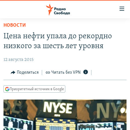
Ссылки
для
упрощенного
НОВОСТИ
ПРОГРАММЫ
доступа
Цена нефти упала до рекордно
ПОДКАСТЫ
Вернуться
низкого за шесть лет уровня
к
АВТОРСКИЕ ПРОЕКТЫ
основному
12 августа 2015
ЦИТАТЫ СВОБОДЫ
содержанию
Вернутся
МНЕНИЯ
Поделиться
Читать без VPN
к
КУЛЬТУРА
главной
Приоритетный источник в Google
навигации
IDEL.РЕАЛИИ
Вернутся
КАВКАЗ.РЕАЛИИ
к
СЕВЕР.РЕАЛИИ
поиску
СИБИРЬ.РЕАЛИИ