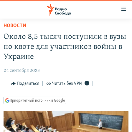
Ссылки
для
упрощенного
НОВОСТИ
ПРОГРАММЫ
доступа
Около 8,5 тысяч поступили в вузы
ПОДКАСТЫ
Вернуться
по квоте для участников войны в
к
АВТОРСКИЕ ПРОЕКТЫ
Украине
основному
ЦИТАТЫ СВОБОДЫ
содержанию
04 сентября 2023
Вернутся
МНЕНИЯ
к
Поделиться
Читать без VPN
КУЛЬТУРА
главной
навигации
IDEL.РЕАЛИИ
Приоритетный источник в Google
Вернутся
КАВКАЗ.РЕАЛИИ
к
СЕВЕР.РЕАЛИИ
поиску
СИБИРЬ.РЕАЛИИ