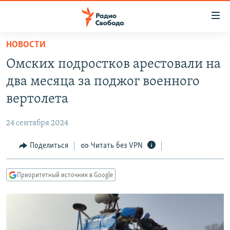
Ссылки
для
упрощенного
НОВОСТИ
ПРОГРАММЫ
доступа
Омских подростков арестовали на
ПОДКАСТЫ
Вернуться
два месяца за поджог военного
к
АВТОРСКИЕ ПРОЕКТЫ
вертолета
основному
ЦИТАТЫ СВОБОДЫ
содержанию
24 сентября 2024
Вернутся
МНЕНИЯ
к
Поделиться
Читать без VPN
КУЛЬТУРА
главной
навигации
IDEL.РЕАЛИИ
Приоритетный источник в Google
Вернутся
КАВКАЗ.РЕАЛИИ
к
СЕВЕР.РЕАЛИИ
поиску
СИБИРЬ.РЕАЛИИ