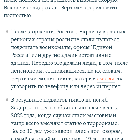
после поджога им пришлось вызвать скорую.
Вскоре их задержали. Вертолет сгорел почти
полностью.
После вторжения России в Украину в разных
регионах страны россияне стали пытаться
поджигать военкоматы, офисы "Единой
России" или другие административные
здания. Нередко это делали люди, в том числе
пенсионеры, становившиеся, по их словам,
жертвами мошенников, которые
смогли
их
уговорить по телефону или через интернет.
В результате поджогов никто не погиб.
Задержанным по обвинению после весны
2022 года, когда случаи стали массовыми,
чаще всего вменяют статью о терроризме.
Более 30 дел уже завершились приговором,
самый суровый из которых – 19 лет колонии –