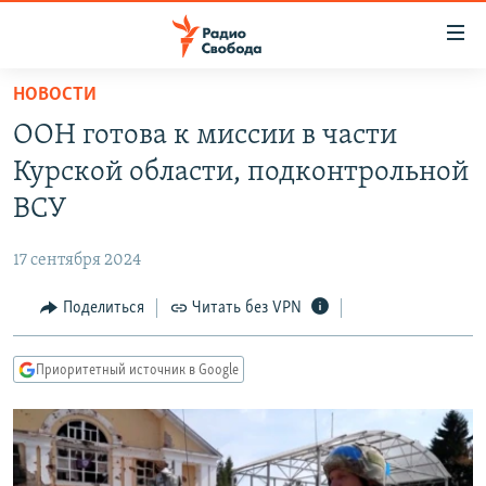
Ссылки
для
упрощенного
НОВОСТИ
ПРОГРАММЫ
доступа
ООН готова к миссии в части
ПОДКАСТЫ
Вернуться
Курской области, подконтрольной
к
АВТОРСКИЕ ПРОЕКТЫ
ВСУ
основному
ЦИТАТЫ СВОБОДЫ
содержанию
17 сентября 2024
Вернутся
МНЕНИЯ
к
Поделиться
Читать без VPN
КУЛЬТУРА
главной
навигации
IDEL.РЕАЛИИ
Приоритетный источник в Google
Вернутся
КАВКАЗ.РЕАЛИИ
к
СЕВЕР.РЕАЛИИ
поиску
СИБИРЬ.РЕАЛИИ