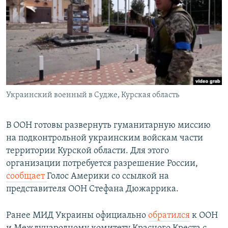
РАСПИСАНИЕ ВЕЩАНИЯ
ПОДПИШИТЕСЬ НА РАССЫЛКУ
СОЦИАЛЬНЫЕ СЕТИ
Украинский военный в Судже, Курская область
Все сайты РСЕ/РС
В ООН готовы развернуть гуманитарную миссию
на подконтрольной украинским войскам части
территории Курской области. Для этого
организации потребуется разрешение России,
сообщает
Голос Америки со ссылкой на
представителя ООН Стефана Дюжаррика.
Ранее МИД Украины официально
обратился
к ООН