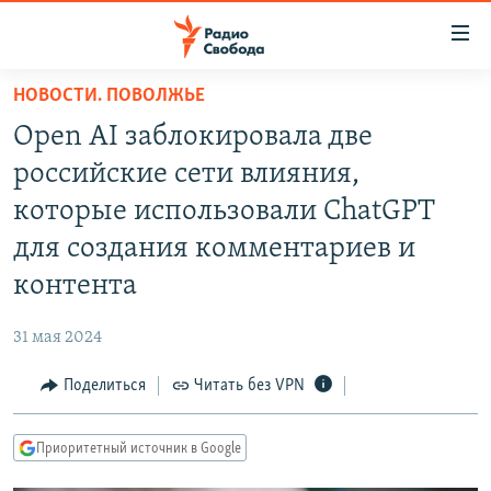
Ссылки
для
упрощенного
НОВОСТИ. ПОВОЛЖЬЕ
ПРОГРАММЫ
доступа
Open AI заблокировала две
ПОДКАСТЫ
Вернуться
российские сети влияния,
к
АВТОРСКИЕ ПРОЕКТЫ
которые использовали ChatGPT
основному
ЦИТАТЫ СВОБОДЫ
содержанию
для создания комментариев и
Вернутся
МНЕНИЯ
контента
к
КУЛЬТУРА
главной
31 мая 2024
навигации
IDEL.РЕАЛИИ
Вернутся
Поделиться
Читать без VPN
КАВКАЗ.РЕАЛИИ
к
СЕВЕР.РЕАЛИИ
поиску
Приоритетный источник в Google
СИБИРЬ.РЕАЛИИ