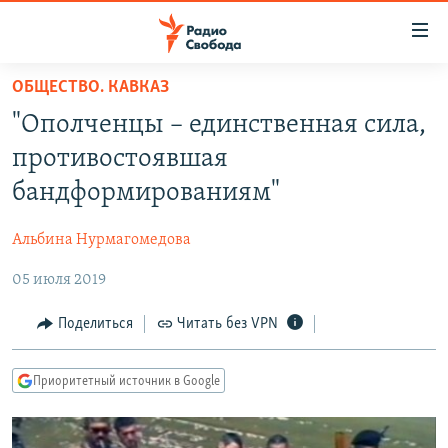
Ссылки
для
упрощенного
ОБЩЕСТВО. КАВКАЗ
ПРОГРАММЫ
доступа
"Ополченцы – единственная сила,
ПОДКАСТЫ
Вернуться
противостоявшая
к
АВТОРСКИЕ ПРОЕКТЫ
бандформированиям"
основному
ЦИТАТЫ СВОБОДЫ
содержанию
Альбина Нурмагомедова
Вернутся
МНЕНИЯ
к
05 июля 2019
КУЛЬТУРА
главной
навигации
IDEL.РЕАЛИИ
Поделиться
Читать без VPN
Вернутся
КАВКАЗ.РЕАЛИИ
к
Приоритетный источник в Google
СЕВЕР.РЕАЛИИ
поиску
СИБИРЬ.РЕАЛИИ