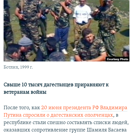
РАСПИСАНИЕ ВЕЩАНИЯ
ПОДПИШИТЕСЬ НА РАССЫЛКУ
СОЦИАЛЬНЫЕ СЕТИ
Ботлих, 1999 г.
Все сайты РСЕ/РС
Свыше 10 тысяч дагестанцев приравняют к
ветеранам войны
После того, как
20 июня президента РФ Владимира
Путина спросили о дагестанских ополченцах
, в
республике стали спешно составлять списки людей,
оказавших сопротивление группе Шамиля Басаева