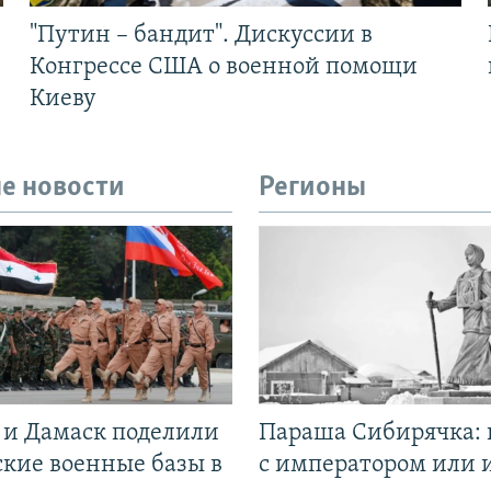
"Путин – бандит". Дискуссии в
Конгрессе США о военной помощи
Киеву
е новости
Регионы
 и Дамаск поделили
Параша Сибирячка: 
ские военные базы в
с императором или 