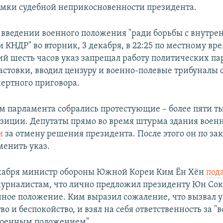
амки судебной неприкосновенности президента.
 введении военного положения "ради борьбы с внутр
 КНДР" во вторник, 3 декабря, в 22:25 по местному вр
й шесть часов указ запрещал работу политических па
астовки, вводил цензуру и военно-полевые трибуналы 
ертного приговора.
м парламента собрались протестующие – более пяти ты
зиции. Депутаты прямо во время штурма здания вое
и
за отмену решения президента. После этого он по за
енить указ.
екабря министр обороны Южной Кореи Ким Ён Хён
пода
урналистам, что лично предложил президенту Юн Со
нное положение. Ким выразил сожаление, что вызвал 
о и беспокойство, и взял на себя ответственность за "в
военным положением".