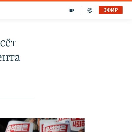
ЭФИР
сёт
ента