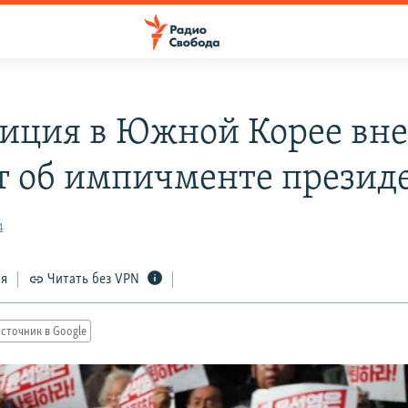
иция в Южной Корее вне
т об импичменте презид
4
ся
Читать без VPN
сточник в Google