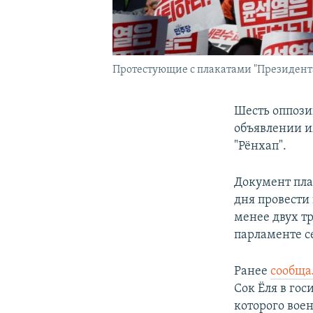
Протестующие с плакатами "Президента 
Шесть оппози
объявлении и
"Рёнхап".
Документ пла
дня провести
менее двух тр
парламенте с
Ранее
сообща
Сок Ёля в го
которого вое