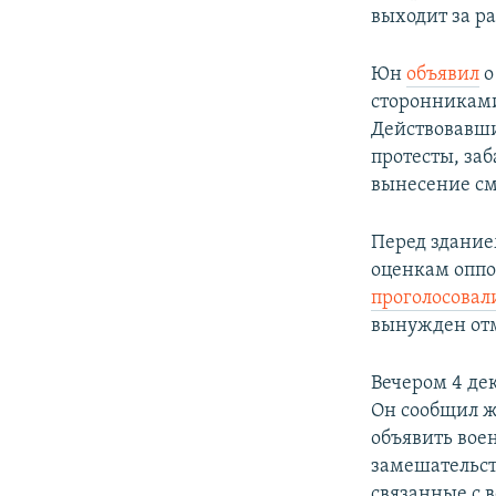
выходит за р
Юн
объявил
о
сторонниками
Действовавши
протесты, заб
вынесение см
Перед здание
оценкам оппо
проголосовал
вынужден отм
Вечером 4 д
Он сообщил ж
объявить вое
замешательств
связанные с 