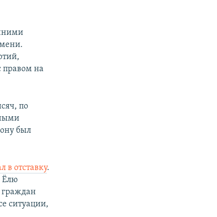
енними
емени.
ртий,
с правом на
сяч, по
нными
кону был
л в отставку
.
к Ёлю
у граждан
се ситуации,