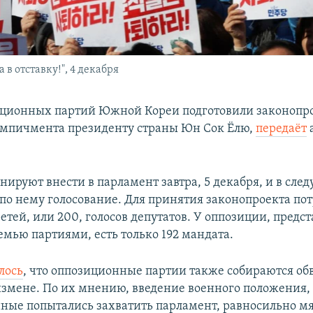
в отставку!", 4 декабря
ционных партий Южной Кореи подготовили законопро
мпичмента президенту страны Юн Сок Ёлю,
передаёт
нируют внести в парламент завтра, 5 декабря, и в сле
 по нему голосование. Для принятия законопроекта пот
етей, или 200, голосов депутатов. У оппозиции, предс
емью партиями, есть только 192 мандата.
лось
, что оппозиционные партии также собираются о
сизмене. По их мнению, введение военного положения,
нные попытались захватить парламент, равносильно м