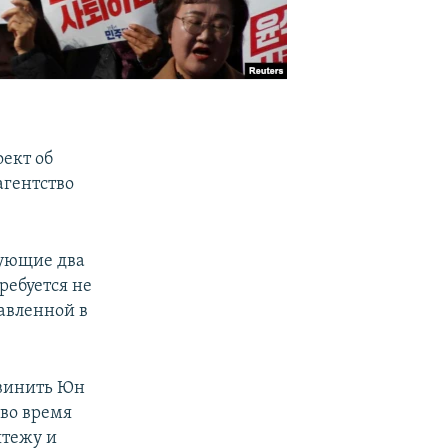
ект об
агентство
дующие два
ребуется не
тавленной в
бвинить Юн
 во время
ятежу и