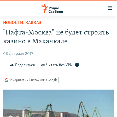
Ссылки
для
упрощенного
НОВОСТИ. КАВКАЗ
ПРОГРАММЫ
доступа
"Нафта-Москва" не будет строить
ПОДКАСТЫ
Вернуться
казино в Махачкале
к
АВТОРСКИЕ ПРОЕКТЫ
основному
08 февраля 2017
ЦИТАТЫ СВОБОДЫ
содержанию
Вернутся
МНЕНИЯ
Поделиться
Читать без VPN
к
КУЛЬТУРА
главной
Приоритетный источник в Google
навигации
IDEL.РЕАЛИИ
Вернутся
КАВКАЗ.РЕАЛИИ
к
СЕВЕР.РЕАЛИИ
поиску
СИБИРЬ.РЕАЛИИ