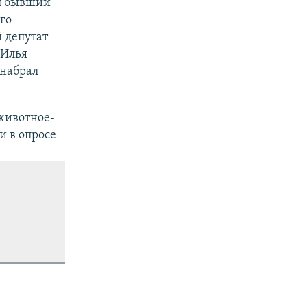
ал бывший
го
 депутат
 Илья
 набрал
 животное-
и в опросе