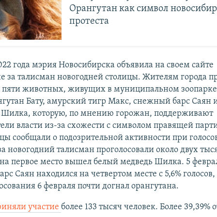
Орангутан как символ новосибир
протеста
022 года мэрия Новосибирска объявила на своем сайте
е за талисман новогодней столицы. Жителям города 
з пяти животных, живущих в муниципальном зоопарке
гутан Бату, амурский тигр Макс, снежный барс Саян и
 Шилка, которую, по мнению горожан, поддерживают
ели власти из-за схожести с символом правящей парт
ы сообщали о подозрительной активности при голосо
за новогодний талисман проголосовали около двух тыся
 на первое место вышел белый медведь Шилка. 5 февра
рс Саян находился на четвертом месте с 5,6% голосов, 
осования 6 февраля почти догнал орангутана.
риняли участие
более 133 тысяч человек. Более 39,39% 