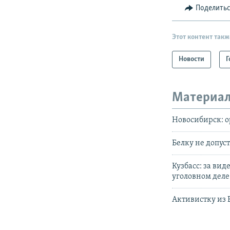
Поделить
Этот контент такж
Новости
Г
Материал
Новосибирск: о
Белку не допус
Кузбасс: за ви
уголовном деле
Активистку из 