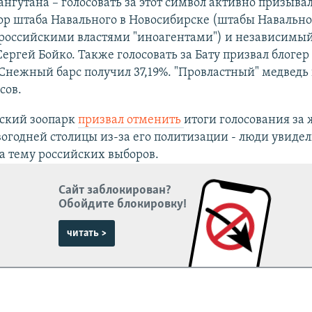
рангутана – голосовать за этот символ активно призыв
ор штаба Навального в Новосибирске (штабы Навально
российскими властями "иноагентами") и независимый
Сергей Бойко. Также голосовать за Бату призвал блогер
Снежный барс получил 37,19%. "Провластный" медведь
сов.
ский зоопарк
призвал отменить
итоги голосования за
огодней столицы из-за его политизации - люди увидел
а тему российских выборов.
Сайт заблокирован?
Обойдите блокировку!
читать >