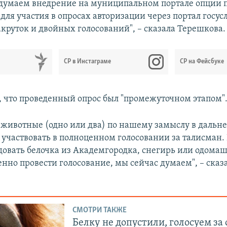
думаем внедрение на муниципальном портале опции 
для участия в опросах авторизации через портал госусл
круток и двойных голосований", – сказала Терешкова.
СР в Инстаграме
СР на Фейсбуке
, что проведенный опрос был "промежуточном этапом"
животные (одно или два) по нашему замыслу в даль
участвовать в полноценном голосовании за талисман. 
довать белочка из Академгородка, снегирь или одом
енно провести голосование, мы сейчас думаем", – сказ
СМОТРИ ТАКЖЕ
Белку не допустили, голосуем за 