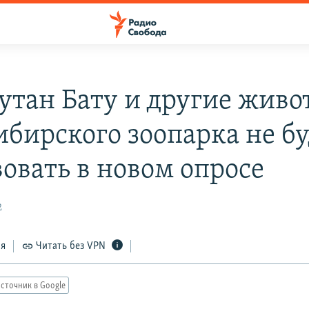
утан Бату и другие жив
ибирского зоопарка не б
вовать в новом опросе
2
ся
Читать без VPN
сточник в Google