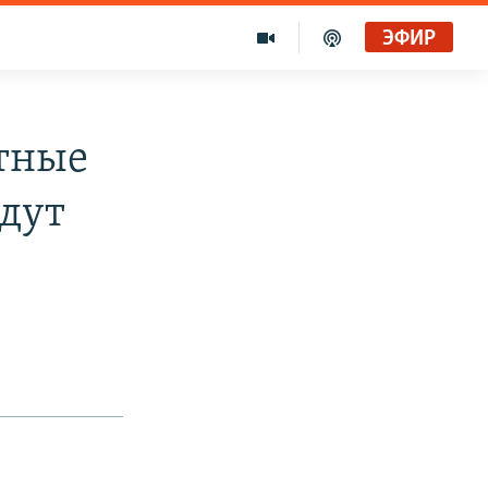
ЭФИР
отные
удут