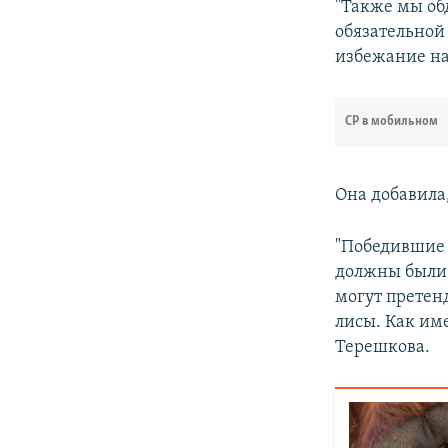
"Также мы об
обязательной 
избежание на
СР в мобильном
Она добавила
"Победившие 
должны были 
могут претен
лисы. Как им
Терешкова.