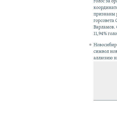
голос за о
координат
признаны 
горсовета 
Варламов. 
11,94% голо
Новосибир
символ нов
аллюзию н