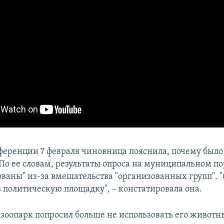
ференции 7 февраля чиновница пояснила, почему было
 По ее словам, результаты опроса на муниципальном по
ваны" из-за вмешательства "организованных групп". 
в политическую площадку", – констатировала она.
 зоопарк попросил больше не использовать его животны