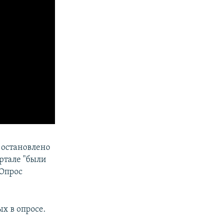
 остановлено
ртале "были
"Опрос
х в опросе.