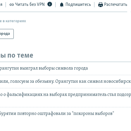
ся
Читать без VPN
Подпишитесь
Распечатать
е в категориях
орода
ы по теме
рангутан выиграл выборы символа города
тили, голосуем за обезьяну. Орангутан как символ новосибирск
део о фальсификациях на выборах предприниматель стал подоз
Бурятии повторно оштрафовали за "похороны выборов"