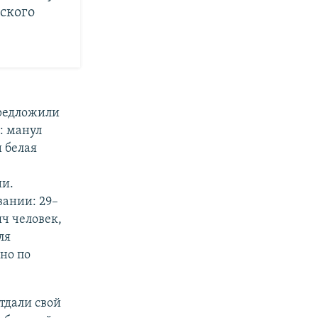
ского
предложили
: манул
 белая
ии.
вании: 29–
ч человек,
ля
но по
отдали свой