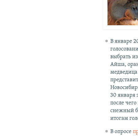
В январе 2
голосовани
выбрать и
Айша, оран
медведица
представит
Новосибирц
30 января 
после чего
снежный ба
итогам гол
В опросе
п