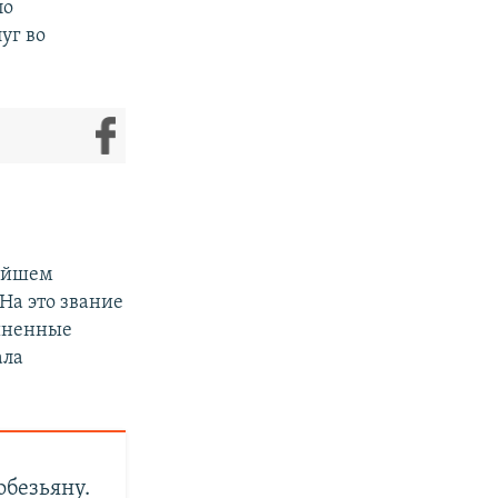
по
уг во
.
нейшем
На это звание
ашненные
ала
обезьяну.