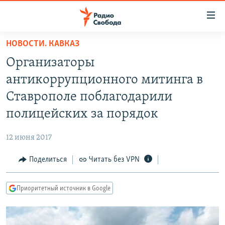
Ссылки
для
упрощенного
НОВОСТИ. КАВКАЗ
ПРОГРАММЫ
доступа
Организаторы
ПОДКАСТЫ
Вернуться
антикоррупционного митинга в
к
АВТОРСКИЕ ПРОЕКТЫ
Ставрополе поблагодарили
основному
ЦИТАТЫ СВОБОДЫ
содержанию
полицейских за порядок
Вернутся
МНЕНИЯ
к
12 июня 2017
КУЛЬТУРА
главной
Поделиться
Читать без VPN
навигации
IDEL.РЕАЛИИ
Вернутся
КАВКАЗ.РЕАЛИИ
к
Приоритетный источник в Google
СЕВЕР.РЕАЛИИ
поиску
СИБИРЬ.РЕАЛИИ