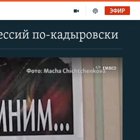
ЭФИР
ессий по-кадыровски
EMBED