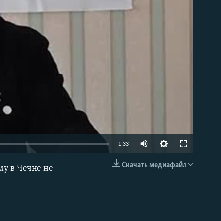
able
1:33
Скачать медиафайл
му в Чечне не
EMBED