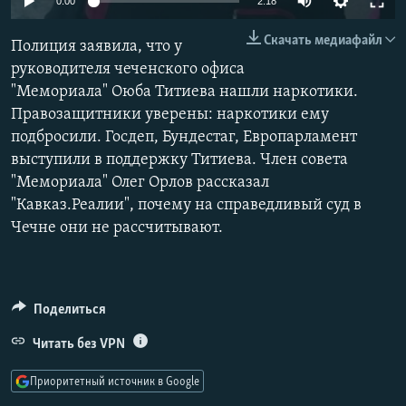
0:00
2:18
РАСПИСАНИЕ ВЕЩАНИЯ
Скачать медиафайл
Полиция заявила, что у
ПОДПИШИТЕСЬ НА РАССЫЛКУ
руководителя чеченского офиса
"Мемориала" Оюба Титиева нашли наркотики.
СОЦИАЛЬНЫЕ СЕТИ
Правозащитники уверены: наркотики ему
подбросили. Госдеп, Бундестаг, Европарламент
выступили в поддержку Титиева. Член совета
"Мемориала" Олег Орлов рассказал
"Кавказ.Реалии", почему на справедливый суд в
Все сайты РСЕ/РС
Чечне они не рассчитывают.
Поделиться
Читать без VPN
Приоритетный источник в Google