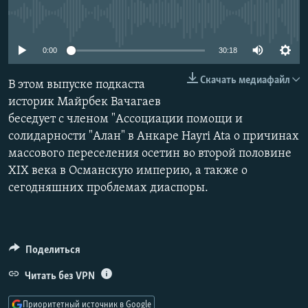
РАСПИСАНИЕ ВЕЩАНИЯ
No media source currently available
Подписаться
ПОДПИШИТЕСЬ НА РАССЫЛКУ
0:00
30:18
СОЦИАЛЬНЫЕ СЕТИ
Скачать медиафайл
В этом выпуске подкаста
историк Майрбек Вачагаев
беседует с членом "Ассоциации помощи и
солидарности "Алан" в Анкаре Hayri Ata о причинах
массового переселения осетин во второй половине
Все сайты РСЕ/РС
XIX века в Османскую империю, а также о
сегодняшних проблемах диаспоры.
Поделиться
Читать без VPN
Приоритетный источник в Google