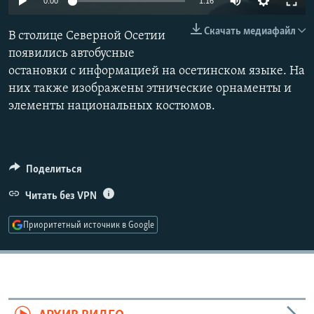
0:00
1:16
РАСПИСАНИЕ ВЕЩАНИЯ
Скачать медиафайл
В столице Северной Осетии
ПОДПИШИТЕСЬ НА РАССЫЛКУ
появились автобусные
остановки с информацией на осетинском языке. На
СОЦИАЛЬНЫЕ СЕТИ
них также изображены этнические орнаменты и
элементы национальных костюмов.
Поделиться
Все сайты РСЕ/РС
Читать без VPN
Приоритетный источник в Google