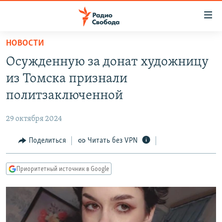
Ссылки
для
упрощенного
НОВОСТИ
ПРОГРАММЫ
доступа
Осужденную за донат художницу
ПОДКАСТЫ
Вернуться
из Томска признали
к
АВТОРСКИЕ ПРОЕКТЫ
политзаключенной
основному
ЦИТАТЫ СВОБОДЫ
содержанию
29 октября 2024
Вернутся
МНЕНИЯ
к
Поделиться
Читать без VPN
КУЛЬТУРА
главной
навигации
IDEL.РЕАЛИИ
Приоритетный источник в Google
Вернутся
КАВКАЗ.РЕАЛИИ
к
СЕВЕР.РЕАЛИИ
поиску
СИБИРЬ.РЕАЛИИ