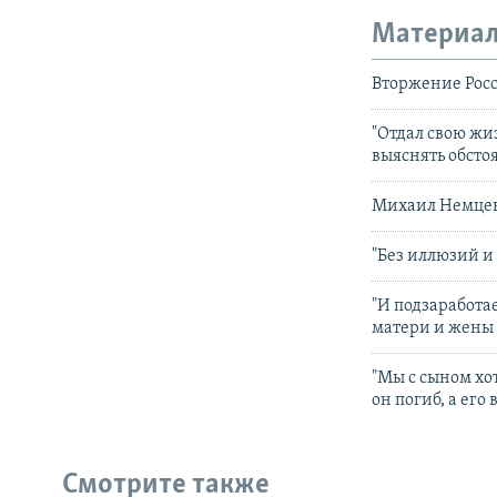
Материал
Вторжение Росс
"Отдал свою жиз
выяснять обсто
Михаил Немцев: 
"Без иллюзий и
"И подзаработае
матери и жены 
"Мы с сыном хот
он погиб, а его
Смотрите также