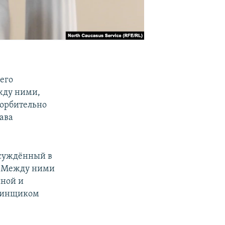
его
жду ними,
корбительно
ава
осуждённый в
. Между ними
иной и
ачинщиком