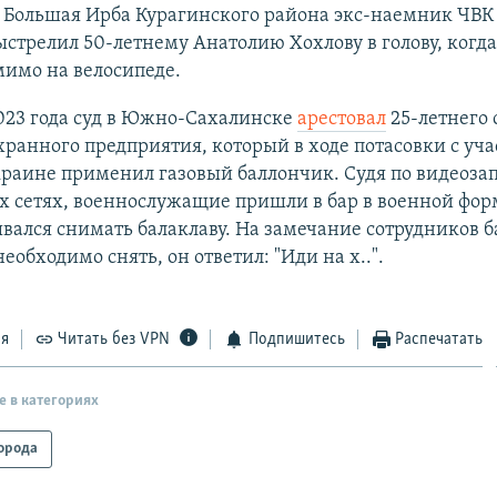
е Большая Ирба Курагинского района экс-наемник ЧВ
стрелил 50-летнему Анатолию Хохлову в голову, когда
имо на велосипеде.
023 года суд в Южно-Сахалинске
арестовал
25-летнего 
хранного предприятия, который в ходе потасовки с уч
раине применил газовый баллончик. Судя по видеозап
 сетях, военнослужащие пришли в бар в военной форм
вался снимать балаклаву. На замечание сотрудников ба
необходимо снять, он ответил: "Иди на х..".
ся
Читать без VPN
Подпишитесь
Распечатать
е в категориях
орода