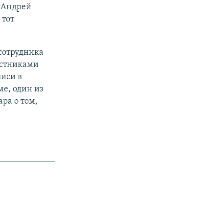
К Андрей
 тот
сотрудника
астниками
иси в
е, один из
ра о том,