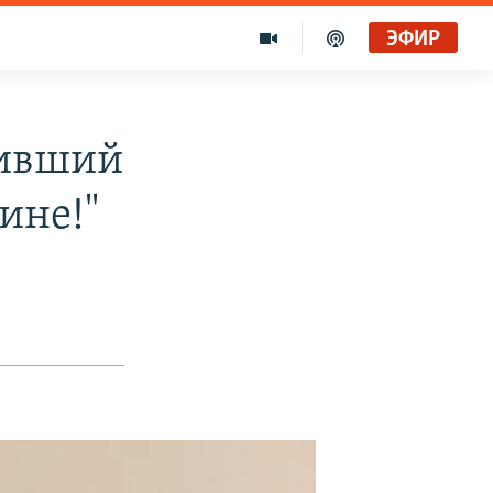
ЭФИР
бивший
ине!"