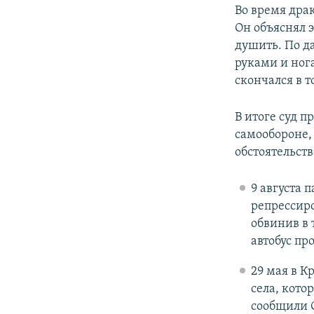
Во время дра
Он объяснял 
душить. По д
руками и ног
скончался в т
В итоге суд 
самообороне,
обстоятельст
9 августа 
репрессиро
обвинив в 
автобус п
29 мая
в К
села, кот
сообщили С