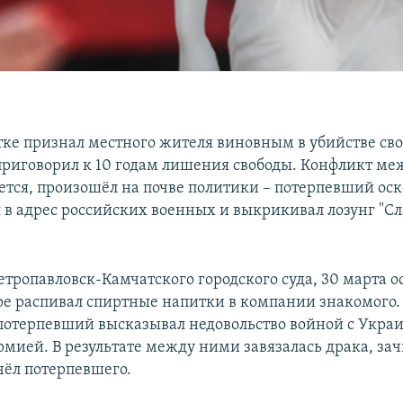
тке признал местного жителя виновным в убийстве сво
приговорил к 10 годам лишения свободы. Конфликт ме
ется, произошёл на почве политики – потерпевший ос
 в адрес российских военных и выкрикивал лозунг "Сл
тропавловск-Камчатского городского суда, 30 марта 
ре распивал спиртные напитки в компании знакомого
 потерпевший высказывал недовольство войной с Укра
рмией. В результате между ними завязалась драка, з
чёл потерпевшего.