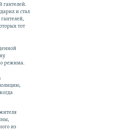
й гантелей.
дарил и стал
 гантелей,
оторых тот
жденной
ину
го режима.
а
полицию,
 когда
 жителя
ины,
ного из