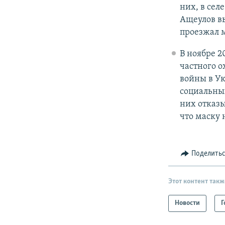
них, в сел
Ащеулов вы
проезжал м
В ноябре 2
частного о
войны в Ук
социальных
них отказы
что маску 
Поделить
Этот контент такж
Новости
Г