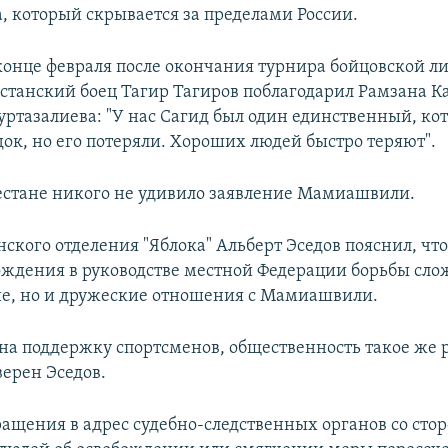
, который скрывается за пределами России.
конце февраля после окончания турнира бойцовской л
естанский боец Тагир Тагиров поблагодарил Рамзана К
ртазалиева: "У нас Сагид был один единственный, ко
док, но его потеряли. Хороших людей быстро теряют".
естане никого не удивило заявление Мамиашвили.
нского отделения "Яблока" Альберт Эседов пояснил, чт
ождения в руководстве местной Федерации борьбы сло
ие, но и дружеские отношения с Мамиашвили.
 на поддержку спортсменов, общественность такое же 
верен Эседов.
ащения в адрес судебно-следственных органов со сто