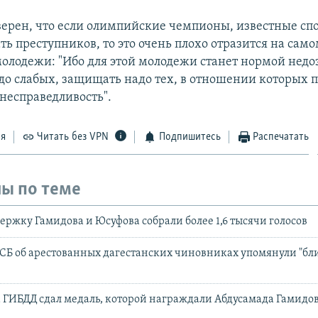
верен, что если олимпийские чемпионы, известные с
ь преступников, то это очень плохо отразится на само
молодежи: "Ибо для этой молодежи станет нормой недо
о слабых, защищать надо тех, в отношении которых 
 несправедливость".
ся
Читать без VPN
Подпишитесь
Распечатать
ы по теме
ержку Гамидова и Юсуфова собрали более 1,6 тысячи голосов
СБ об арестованных дагестанских чиновниках упомянули "бли
а ГИБДД сдал медаль, которой награждали Абдусамада Гамидо