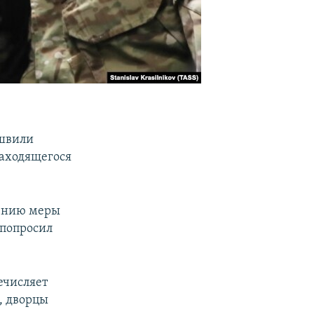
ашвили
находящегося
лению меры
 попросил
ечисляет
, дворцы