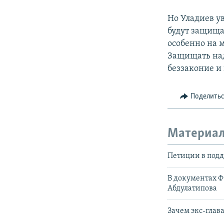
Но Уладиев у
будут защищат
особенно на 
Защищать над
беззаконие и
Поделить
Материал
Петиции в подд
В документах Ф
Абдулатипова
Зачем экс-глав