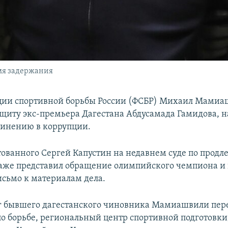
мя задержания
ции спортивной борьбы России (ФСБР) Михаил Мами
ащиту экс-премьера Дагестана Абдусамада Гамидова, 
винению в коррупции.
тованного Сергей Капустин на недавнем суде по прод
аже представил обращение олимпийского чемпиона и
сьмо к материалам дела.
уг бывшего дагестанского чиновника Мамиашвили пер
о борьбе, региональный центр спортивной подготовки