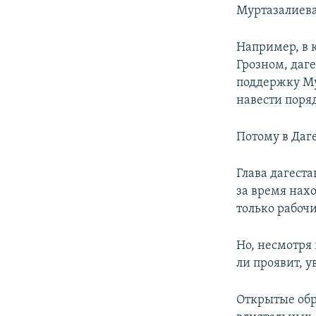
Муртазалиева
Например, в 
Грозном, даг
поддержку Му
навести поря
Потому в Даг
Глава дагеста
за время нах
только рабоч
Но, несмотря
ли проявит, у
Открытые обр