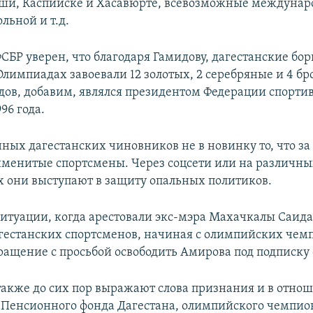
аши, Каспийске и Хасавюрте, всевозможные междуна
льной и т.д.
СБР уверен, что благодаря Гамидову, дагестанские борц
Олимпиадах завоевали 12 золотых, 2 серебряные и 4 б
дов, добавим, являлся президентом Федерации спорти
96 года.
нных дагестанских чиновников не в новинку то, что за
именитые спортсмены. Через соцсети или на различн
 они выступают в защиту опальных политиков.
 ситуации, когда арестовали экс-мэра Махачкалы Саида
гестанских спортсменов, начиная с олимпийских чем
ращение с просьбой освободить Амирова под подписку 
акже до сих пор выражают слова признания и в отнош
 Пенсионного фонда Дагестана, олимпийского чемпио