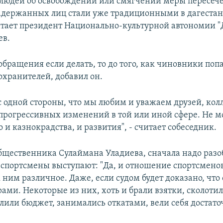
людей об освобождении или смягчении меры пересеч
держанных лиц стали уже традиционными в дагеста
итает президент Национально-культурной автономии 
ев.
бращения если делать, то до того, как чиновники попа
охранителей, добавил он.
с одной стороны, что мы любим и уважаем друзей, кол
прогрессивных изменений в той или иной сфере. Не м
и казнокрадства, и развития", - считает собеседник.
щественника Сулаймана Уладиева, сначала надо разоб
 спортсмены выступают: "Да, и отношение спортсменов
 ним различное. Даже, если судом будет доказано, что
ами. Некоторые из них, хоть и брали взятки, сколоти
лили бюджет, занимались откатами, вели себя достато
.