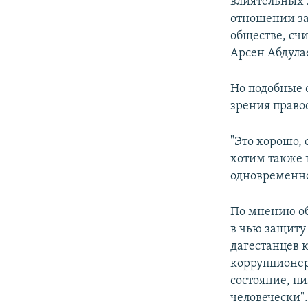
влиятельных 
отношении за
обществе, сч
Арсен Абдула
Но подобные о
зрения право
"Это хорошо, 
хотим также 
одновременно 
По мнению об
в чью защиту
дагестанцев к
коррупционер
состояние, пи
человечески"