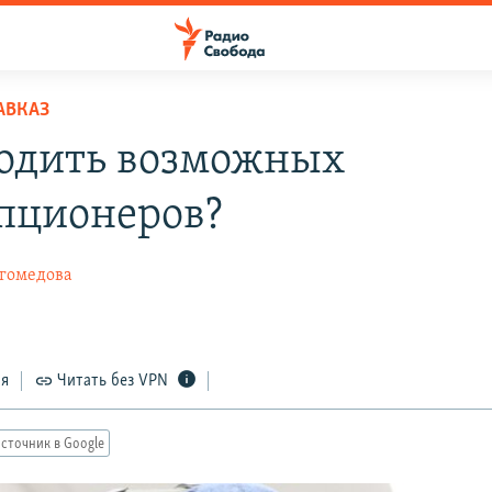
АВКАЗ
одить возможных
пционеров?
гомедова
ся
Читать без VPN
сточник в Google