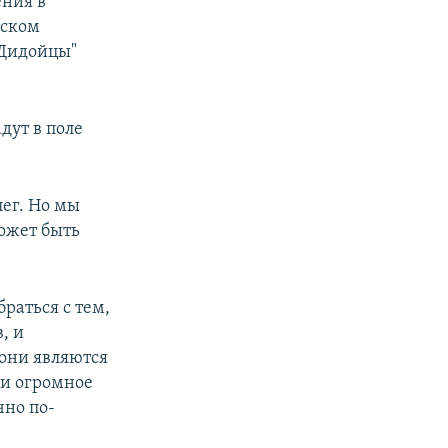
ения в
нском
"Дидойцы"
дут в поле
лег. Но мы
ожет быть
раться с тем,
, и
 они являются
ли огромное
чно по-