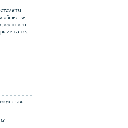
портсмены
м обществе,
зволенность.
применяется
зкую связь"
ва?