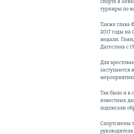
спорта в Лев
турниры по во
Также глава Ф
2017 годы на 
медали. Гами
Дагестана с 19
Для арестова
заступаются 
мероприятиях
Так было и в
известных да
подписали об
Спортсмены т
руководителя