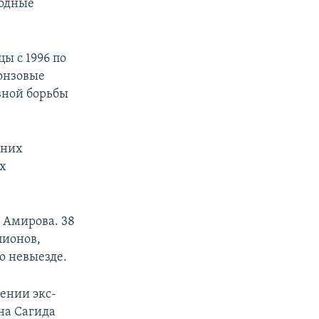
родные
ы с 1996 по
ронзовые
вной борьбы
 них
ых
 Амирова. 38
пионов,
о невыезде.
ении экс-
на Сагида