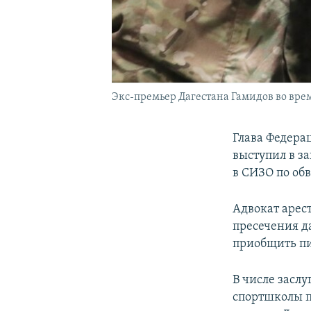
Экс-премьер Дагестана Гамидов во вре
Глава Федера
выступил в з
в СИЗО по об
Адвокат арес
пресечения д
приобщить пи
В числе засл
спортшколы п