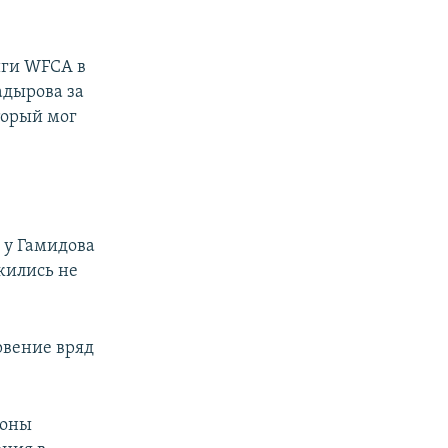
иги WFCA в
адырова за
торый мог
о у Гамидова
жились не
рвение вряд
роны