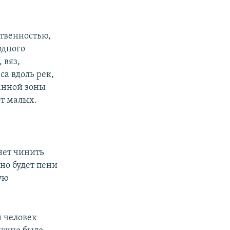
ственностью,
одного
 вяз,
еса вдоль рек,
ранной зоны
от малых.
анет чинить
ено будет пени
гую
й человек