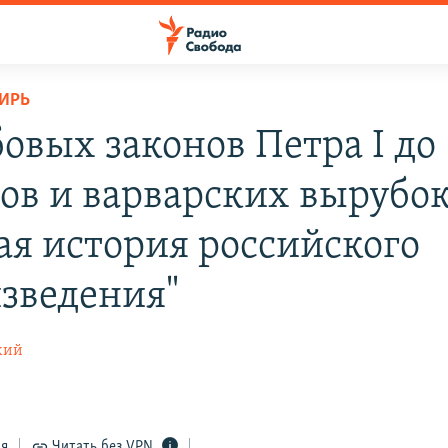
ИРЬ
бовых законов Петра I до
ов и варварских вырубок
ая история российского
изведения"
кий
ся
Читать без VPN