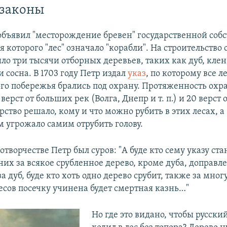
 законы
объявил "месторождение бревен" государственной соб
ля которого "лес" означало "корабли". На строительство 
ло три тысячи отборных деревьев, таких как дуб, клен,
 сосна. В 1703 году Петр издал
указ
, по которому все л
ого побережья брались под охрану. Протяженность ох
 верст от больших рек (Волга, Днепр и т. п.) и 20 верст 
рство решало, кому и что можно рубить в этих лесах, а
 угрожало самим отрубить голову.
отворчестве Петр был суров: "А буде кто сему указу ст
них за всякое срубленное дерево, кроме дуба, доправл
 за дуб, буде кто хоть одно дерево срубит, также за мно
есов посечку учинена будет смертная казнь…"
Но где это видано, чтобы русски