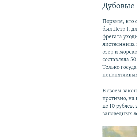
Дубовые
Первым, кто 
был Петр I, д
фрегата уходи
лиственница и
озер и морск
составляла 50
Только госуда
непонятливым
В своем закон
противно, на 
по 10 рублев,
заповедных л