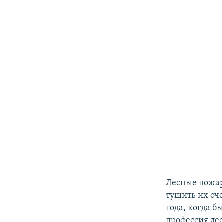
Лесные пожар
тушить их оче
года, когда б
профессия ле