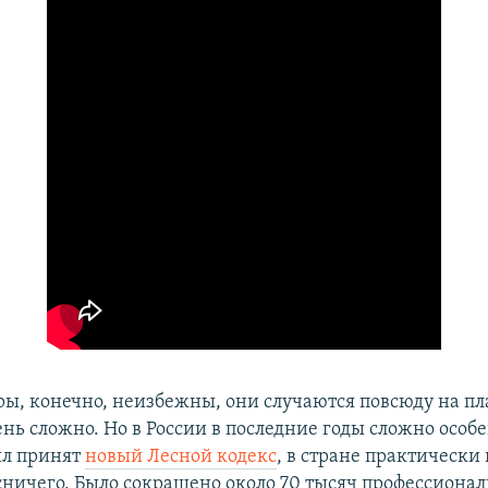
ы, конечно, неизбежны, они случаются повсюду на пл
нь сложно. Но в России в последние годы сложно особе
ыл принят
новый Лесной кодекс
, в стране практически
сничего. Было сокращено около 70 тысяч профессиона