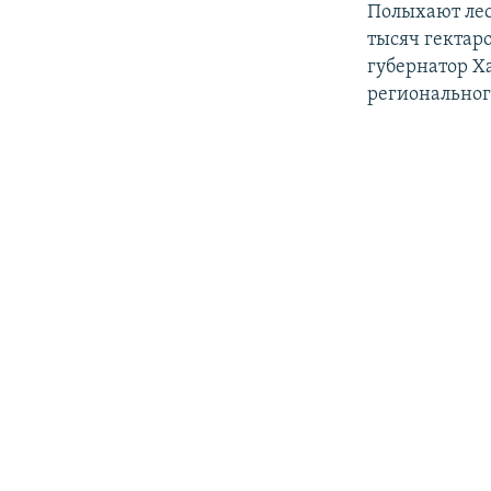
Полыхают лес
тысяч гектар
губернатор Х
региональног