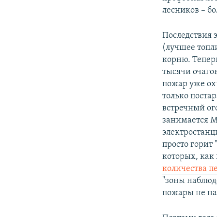
лесников – бо
Последствия 
(лучшее топли
корню. Тепер
тысячи очаго
пожар уже ох
только постар
встречный ого
занимается МЧ
электростанц
просто горит
которых, как 
количества п
"зоны наблюд
пожары не на