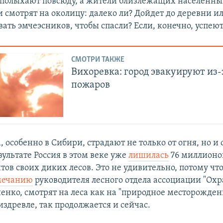
 полыхают повсюду, а жители близлежащих населенны
 смотрят на околицу: далеко ли? Дойдет до деревни ил
вать эмчеэсников, чтобы спасли? Если, конечно, успею
СМОТРИ ТАКЖЕ
Вихоревка: город эвакуируют из-
пожаров
, особенно в Сибири, страдают не только от огня, но и
зультате Россия в этом веке уже
лишилась
76 миллионов
нтов своих диких лесов. Это не удивительно, потому чт
мечанию
руководителя лесного отдела ассоциации "Ох
енко, смотрят на леса как на "природное месторожден
издревле, так продолжается и сейчас.