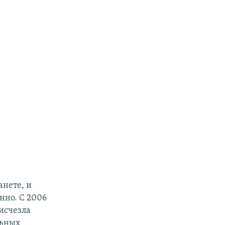
анете, и
нно. С 2006
 исчезла
льных