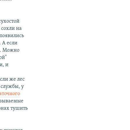
сухостой
 сохли на
 появились
 А если
о. Можно
ой"
и, и
сли же лес
 службы, у
таточного
называемые
онах тушить