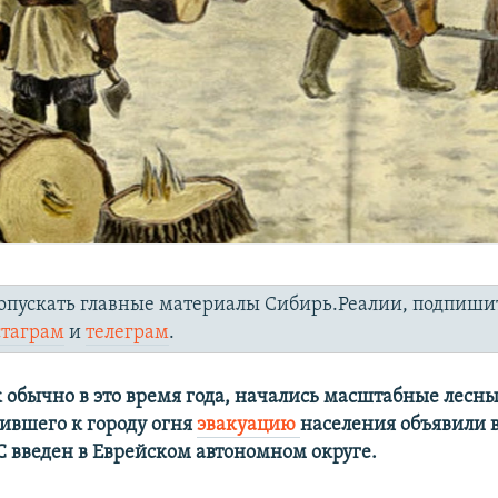
опускать главные материалы Сибирь.Реалии, подпиши
стаграм
и
телеграм
.
к обычно в это время года, начались масштабные лесн
пившего к городу огня
эвакуацию
населения объявили в
С введен в Еврейском автономном округе.