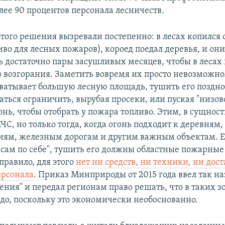
лее 90 процентов персонала лесничеств.
этого решения вызревали постепенно: в лесах копился 
во для лесных пожаров), короед поедал деревья, и они
ь достаточно пары засушливых месяцев, чтобы в лесах
в возгорания. Заметить вовремя их просто невозможно.
ватывает большую лесную площадь, тушить его поздн
аться ограничить, вырубая просеки, или пуская "низов
нь, чтобы отобрать у пожара топливо. Этим, в сущност
С, но только тогда, когда огонь подходит к деревням,
иям, железным дорогам и другим важным объектам. Е
 "сам по себе", тушить его должны областные пожарные
правило, для этого
нет ни средств, ни техники, ни дос
ерсонала
. Приказ Минприроды от 2015 года ввел так 
ения" и передал регионам право решать, что в таких з
до, поскольку это экономически необоснованно.