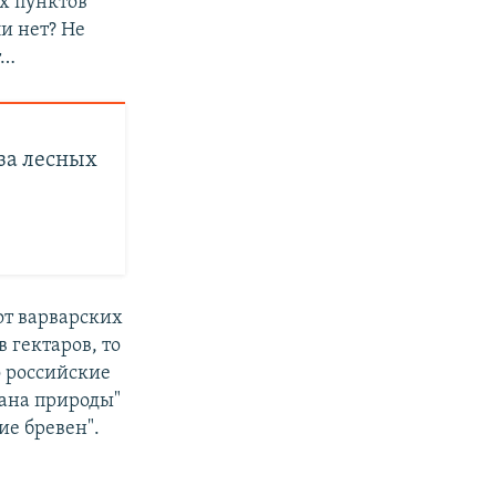
х пунктов
и нет? Не
т…
за лесных
 от варварских
 гектаров, то
о российские
рана природы"
ие бревен".