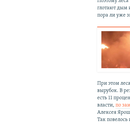
Поэтому леса
глотают дым и
пора ли уже з
При этом леса
вырубок. В ре
есть 11 проце
власти,
по за
Алексея Ярош
Так повелось 