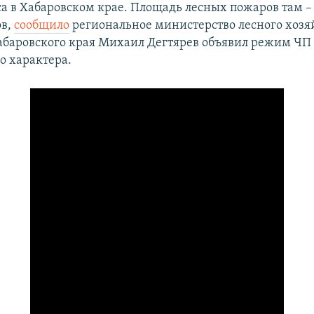
а в Хабаровском крае. Площадь лесных пожаров там – 
ов,
сообщило
региональное министерство лесного хозяй
абаровского края Михаил Дегтярев объявил режим ЧП
о характера.