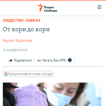
Ссылки
для
упрощенного
ОБЩЕСТВО. КАВКАЗ
ПРОГРАММЫ
доступа
От кори до кори
ПОДКАСТЫ
Вернуться
к
Барият Идрисова
АВТОРСКИЕ ПРОЕКТЫ
основному
16 ноября 2018
ЦИТАТЫ СВОБОДЫ
содержанию
Вернутся
МНЕНИЯ
Поделиться
Читать без VPN
к
КУЛЬТУРА
главной
Приоритетный источник в Google
навигации
IDEL.РЕАЛИИ
Вернутся
КАВКАЗ.РЕАЛИИ
к
СЕВЕР.РЕАЛИИ
поиску
СИБИРЬ.РЕАЛИИ