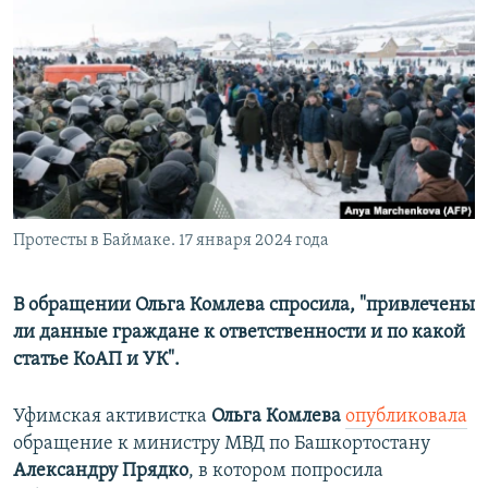
РАСПИСАНИЕ ВЕЩАНИЯ
ПОДПИШИТЕСЬ НА РАССЫЛКУ
СОЦИАЛЬНЫЕ СЕТИ
Протесты в Баймаке. 17 января 2024 года
Все сайты РСЕ/РС
В обращении Ольга Комлева спросила, "привлечены
ли данные граждане к ответственности и по какой
статье КоАП и УК".
Уфимская активистка
Ольга Комлева
опубликовала
обращение к министру МВД по Башкортостану
Александру Прядко
, в котором попросила