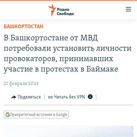
Ссылки
для
упрощенного
БАШКОРТОСТАН
ПРОГРАММЫ
доступа
В Башкортостане от МВД
ПОДКАСТЫ
Вернуться
потребовали установить личности
к
АВТОРСКИЕ ПРОЕКТЫ
провокаторов, принимавших
основному
ЦИТАТЫ СВОБОДЫ
содержанию
участие в протестах в Баймаке
Вернутся
МНЕНИЯ
к
27 февраля 2024
КУЛЬТУРА
главной
Поделиться
Читать без VPN
навигации
IDEL.РЕАЛИИ
Вернутся
КАВКАЗ.РЕАЛИИ
к
Приоритетный источник в Google
СЕВЕР.РЕАЛИИ
поиску
СИБИРЬ.РЕАЛИИ