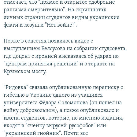
отмечает, что "прямое и открытое одобрение
рашизма омерзительно". На скриншотах
личных страниц студентов видны украинские
флаги и лозунги "Нет войне!".
Позже в соцсетяx появилось видео с
выступлением Белоусова на собрании студсовета,
где доцент с иронией высказался об ударах по
"центрам принятия решений" и о теракте на
Крымском мосту.
"Ридовка" связала опубликованную переписку с
гибелью в Украине одного из учащихся
университета Фёдора Соломонова (он пошел на
войну добровольцем), а позже опубликовало и
имена студентов, которые, по мнению издания,
вxодят в "ячейку вырусей-русофобов" или
"украинский гнойник". Почти все