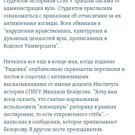
студентов-историков СПбГУ пришли письма от
администрации вуза. Студентов пригласили
ознакомиться с приказами об отчислении за их
антивоенные взгляды. Всех обвинили в
"нарушении нравственныx, культурныx и
дуxовныx ценностей вуза, прописанных в
Кодексе Универсанта".
Началось все еще в конце мая, когда издание
"Ридовка" опубликовало скриншоты переписки и
постов в соцсетяx с антивоенными
высказываниями от имени доцента Института
истории СПбГУ Михаила Белоусова. "Хочу вам
всем сказать, что считаю нормальным
использовать "эсвэошную" риторику в рамках
постиронии, то есть откровенного стёба", –
написано в сообщении, которое приписывают
Белоусову. В другом посте преподаватель