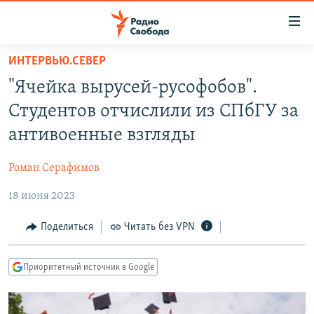
Ссылки
для
упрощенного
ИНТЕРВЬЮ.СЕВЕР
ПРОГРАММЫ
доступа
"Ячейка вырусей-русофобов".
ПОДКАСТЫ
Вернуться
Студентов отчислили из СПбГУ за
к
АВТОРСКИЕ ПРОЕКТЫ
антивоенные взгляды
основному
ЦИТАТЫ СВОБОДЫ
содержанию
Роман Серафимов
Вернутся
МНЕНИЯ
к
18 июня 2023
КУЛЬТУРА
главной
навигации
IDEL.РЕАЛИИ
Поделиться
Читать без VPN
Вернутся
КАВКАЗ.РЕАЛИИ
к
Приоритетный источник в Google
СЕВЕР.РЕАЛИИ
поиску
СИБИРЬ.РЕАЛИИ