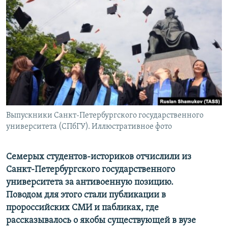
РАСПИСАНИЕ ВЕЩАНИЯ
ПОДПИШИТЕСЬ НА РАССЫЛКУ
СОЦИАЛЬНЫЕ СЕТИ
Выпускники Санкт-Петербургского государственного
Все сайты РСЕ/РС
университета (СПбГУ). Иллюстративное фото
Семерых студентов-историков отчислили из
Санкт-Петербургского государственного
университета за антивоенную позицию.
Поводом для этого стали публикации в
пророссийских СМИ и пабликаx, где
рассказывалось о якобы существующей в вузе