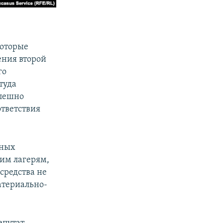
которые
ения второй
го
туда
спешно
тветствия
ьных
ким лагерям,
 средства не
атериально-