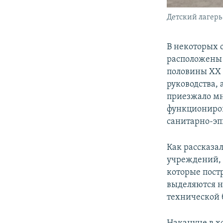
Детский лагерь
В некоторых 
расположены 
половины ХХ 
руководства, 
приезжало мн
функциониров
санитарно-э
Как рассказа
учреждений, 
которые постр
выделяются н
технической 