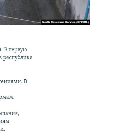
. В первую
в республике
нениями. В
ормам.
ампания,
ниям
.​