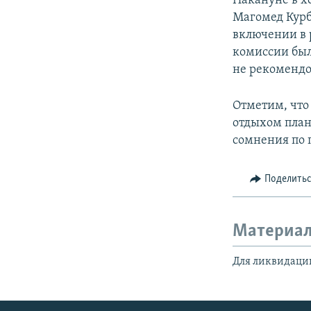
Накануне в х
Магомед Курба
включении в 
комиссии было
не рекомендо
Отметим, что
отдыхом плани
сомнения по 
Поделить
Материал
Для ликвидации