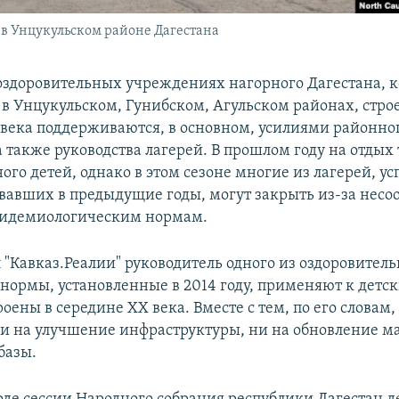
 в Унцукульском районе Дагестана
оздоровительных учреждениях нагорного Дагестана, 
в Унцукульском, Гунибском, Агульском районах, стро
века поддерживаются, в основном, усилиями районно
а также руководства лагерей. В прошлом году на отдых 
ого детей, однако в этом сезоне многие из лагерей, у
авших в предыдущие годы, могут закрыть из-за несоо
пидемиологическим нормам.
л "Кавказ.Реалии" руководитель одного из оздоровител
нормы, установленные в 2014 году, применяют к детс
оены в середине ХХ века. Вместе с тем, по его словам,
и на улучшение инфраструктуры, ни на обновление м
базы.