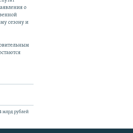
епутат
заявления о
твенной
ому сезону и
ровительным
 остаются
4 млрд рублей