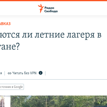
АВКАЗ
ются ли летние лагеря в
тане?
ся
Читать без VPN
сточник в Google