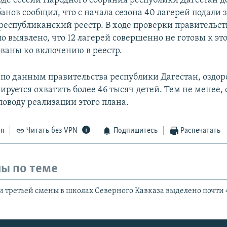
оде сессии Народного собрания республики Дагестан д
нов сообщил, что с начала сезона 40 лагерей подали 
республиканский реестр. В ходе проверки правительс
 выявлено, что 12 лагерей совершенно не готовы к эт
ваны ко включению в реестр.
 по данным правительства республики Дагестан, оздо
руется охватить более 46 тысяч детей. Тем не менее,
поводу реализации этого плана.
ся
Читать без VPN
Подпишитесь
Распечатать
ы по теме
 третьей смены в школах Северного Кавказа выделено почти 