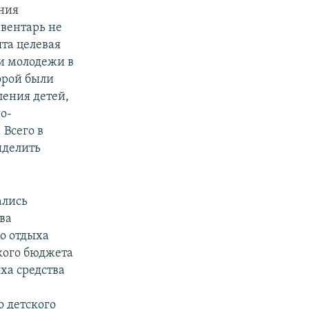
ания
нвентарь не
ята целевая
 и молодежи в
торой были
ления детей,
о-
 Всего в
ыделить
ались
ва
но отдыха
кого бюджета
ха средства
о детского