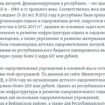
ны лагерей, функционирующих в республике, – это зд
0-х - 1980-х гг прошлого века. Соответственно, весь и
следние 15-20 лет. В 2012 году в республике была прин
рганизация отдыха и оздоровления детей, подростков
гестан в 2012-2017 гг", одними из основных задач ко
ранение и развитие инфраструктуры отдыха и оздоров
 молодежи, а также укрепление и развитие материальн
базы стационарных детских оздоровительных лагерей.
аммы из республиканского бюджета планировалось в
бщую сумму более 2 млрд 627 млн рублей.
ие оздоровительные учреждения в основной массе ост
и этой программой. По данным на сайте Министерст
Д, в 2016 году на организацию детского оздоровитель
довано более 200 млн рублей. Однако из республиканс
ие инфраструктуры и развитие оздоровительного отды
ишь для нескольких оздоровительных учреждений,
х в Буйнакском районе, а также для Республиканског