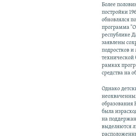
Более полови
постройки 196
обновлялся по
программа "О
республике Да
заявлены сох
подростков и
технической 
рамках прогр
средства на о
Однако детск
неохваченным
образования Р
была израсхо
на поддержан
выделяются л
расположенны