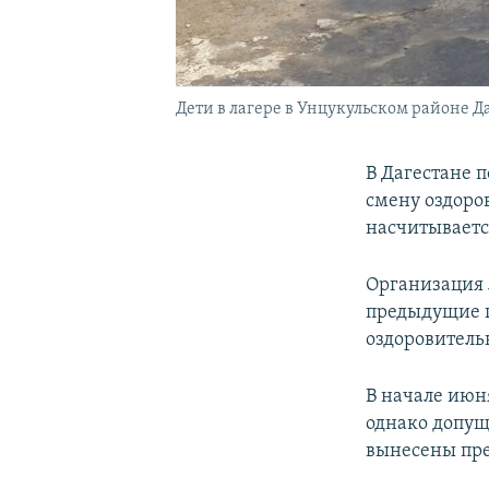
Дети в лагере в Унцукульском районе Да
В Дагестане 
смену оздоро
насчитываетс
Организация 
предыдущие г
оздоровитель
В начале июн
однако допущ
вынесены пре