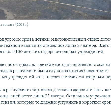
гестана (2016 г)
под угрозой срыва летний оздоровительный отдых детей
вительной кампании открылись лишь 23 лагеря. Всего 
я около 100 детских оздоровительных учреждений.
летнего отдыха для детей ежегодно протекает с ослож
оды в республики были случаи закрытия более трети
ных учреждений из-за несоответствия санитарным н
я в республике стартовала детская оздоровительная к
ены к ней всего лишь 23 лагеря. Остальным учрежде
тензии, которые те должны устранить в короткие сроки