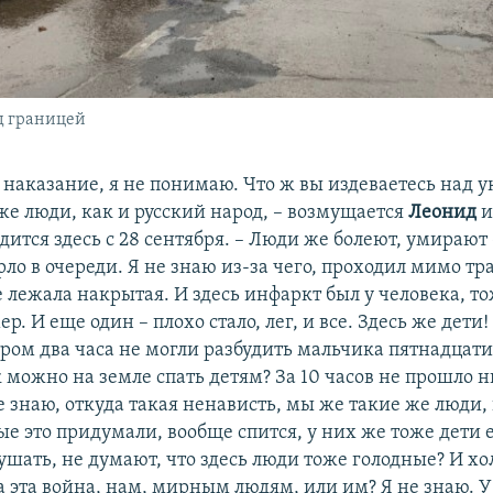
д границей
е наказание, я не понимаю. Что ж вы издеваетесь над 
же люди, как и русский народ, – возмущается
Леонид
и
ится здесь с 28 сентября. – Люди же болеют, умирают 
ло в очереди. Я не знаю из-за чего, проходил мимо тр
лежала накрытая. И здесь инфаркт был у человека, то
ер. И еще один – плохо стало, лег, и все. Здесь же дети
ром два часа не могли разбудить мальчика пятнадцати
 можно на земле спать детям? За 10 часов не прошло н
е знаю, откуда такая ненависть, мы же такие же люди, 
е это придумали, вообще спится, у них же тоже дети е
ушать, не думают, что здесь люди тоже голодные? И х
 эта война, нам, мирным людям, или им? Я не знаю. 