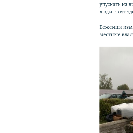
упускать из 
люди стоят зд
Беженцы изму
местные вла