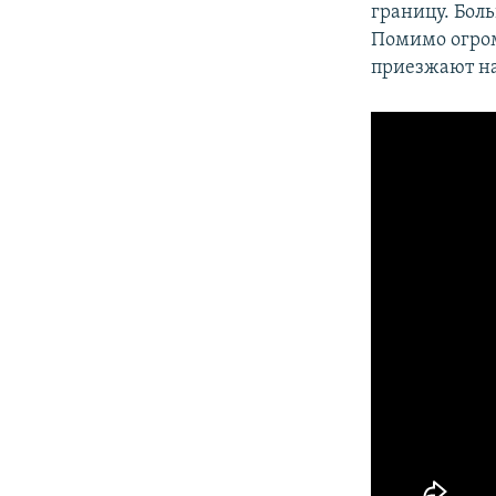
границу. Бол
Помимо огром
приезжают на