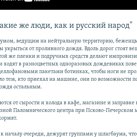
акие же люди, как и русский народ"
умом, ведущим на нейтральную территорию, беженц
бы укрыться от проливного дождя. Вдоль дорог стоят в
этой же пленки и подручных средств делают импровиз
и ходят в разноцветных одноразовых дождевиках пов
еллофановыми пакетами ботинках, чтобы ноги не про
ло тем, кто приехал на машине, они по возможности 
дождя остальным.
тся от сырости и холода в кафе, магазине и заправке 
езной Паломнического центра при Псково-Печерском 
кормят.
 к началу очереди, дежурят группами у шлагбаума, чт