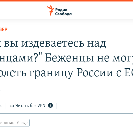
ВЕР
ж вы издеваетесь над
нцами?" Беженцы не мог
олеть границу России с Е
2
ся
Читать без VPN
сточник в Google