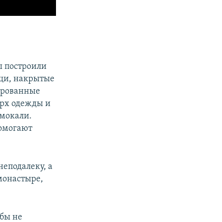
ы построили
ещи, накрытые
ированные
ерх одежды и
мокали.
помогают
неподалеку, а
монастыре,
обы не