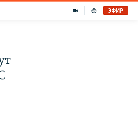
ЭФИР
ут
С