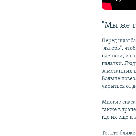
"Мы же т
Перед шлагба
"лагерь", что
пленкой, из 
палатки. Люд
замотанных ц
Больше повез
укрыться от 
Многие спасаю
также в трап
где их еще и 
Те, кто ближе