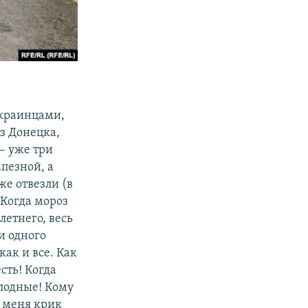
украинцами,
з Донецка,
– уже три
апезной, а
же отвезли (в
! Когда мороз
летнего, весь
и одного
как и все. Как
сть! Когда
олодные! Кому
У меня крик