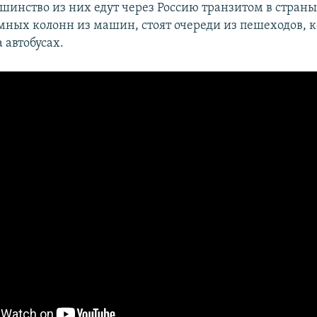
ьшинство из них едут через Россию транзитом в страны
ных колонн из машин, стоят очереди из пешеходов, 
 автобусах.