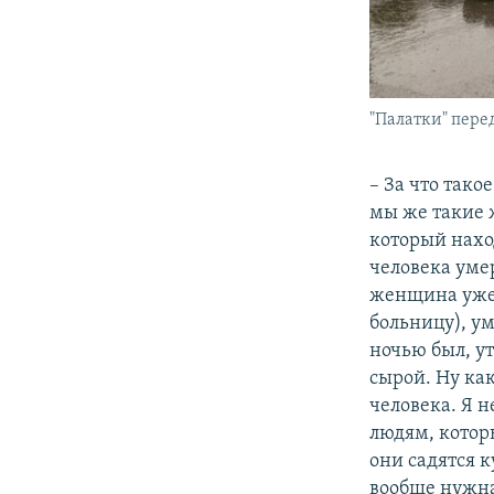
"Палатки" пере
– За что тако
мы же такие 
который наход
человека умер
женщина уже 
больницу), ум
ночью был, ут
сырой. Ну как
человека. Я н
людям, которы
они садятся к
вообще нужна