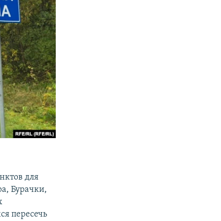
нктов для
а, Бурачки,
х
ся пересечь