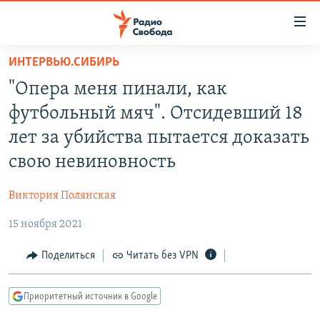
Ссылки
для
упрощенного
ИНТЕРВЬЮ.СИБИРЬ
ПРОГРАММЫ
доступа
"Опера меня пинали, как
ПОДКАСТЫ
Вернуться
футбольный мяч". Отсидевший 18
к
АВТОРСКИЕ ПРОЕКТЫ
лет за убийства пытается доказать
основному
ЦИТАТЫ СВОБОДЫ
содержанию
свою невиновность
Вернутся
МНЕНИЯ
к
Виктория Полянская
КУЛЬТУРА
главной
15 ноября 2021
навигации
IDEL.РЕАЛИИ
Вернутся
КАВКАЗ.РЕАЛИИ
Поделиться
Читать без VPN
к
СЕВЕР.РЕАЛИИ
поиску
Приоритетный источник в Google
СИБИРЬ.РЕАЛИИ