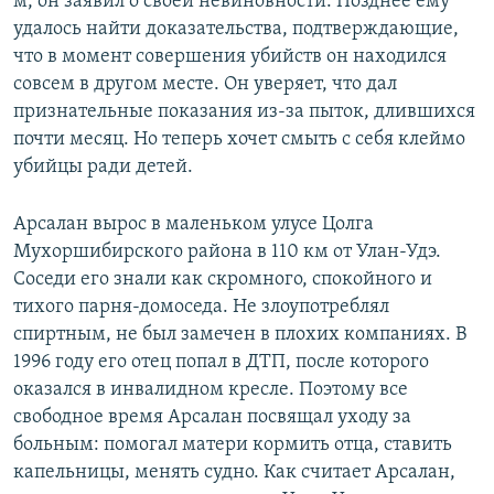
м, он заявил о своей невиновности. Позднее ему
удалось найти доказательства, подтверждающие,
что в момент совершения убийств он находился
совсем в другом месте. Он уверяет, что дал
признательные показания из-за пыток, длившихся
почти месяц. Но теперь хочет смыть с себя клеймо
убийцы ради детей.
Арсалан вырос в маленьком улусе Цолга
Мухоршибирского района в 110 км от Улан-Удэ.
Соседи его знали как скромного, спокойного и
тихого парня-домоседа. Не злоупотреблял
спиртным, не был замечен в плохих компаниях. В
1996 году его отец попал в ДТП, после которого
оказался в инвалидном кресле. Поэтому все
свободное время Арсалан посвящал уходу за
больным: помогал матери кормить отца, ставить
капельницы, менять судно. Как считает Арсалан,