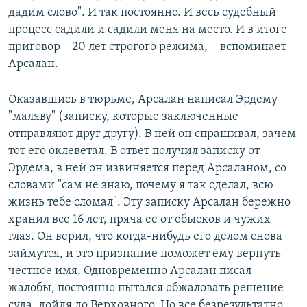
дадим слово". И так постоянно. И весь судебный
процесс садили и садили меня на место. И в итоге
приговор – 20 лет строгого режима, − вспоминает
Арсалан.
Оказавшись в тюрьме, Арсалан написал Эрдему
"маляву" (записку, которые заключенные
отправляют друг другу). В ней он спрашивал, зачем
тот его оклеветал. В ответ получил записку от
Эрдема, в ней он извиняется перед Арсаланом, со
словами "сам не знаю, почему я так сделал, всю
жизнь тебе сломал". Эту записку Арсалан бережно
хранил все 16 лет, пряча ее от обысков и чужих
глаз. Он верил, что когда-нибудь его делом снова
займутся, и это признание поможет ему вернуть
честное имя. Одновременно Арсалан писал
жалобы, постоянно пытался обжаловать решение
суда, дойдя до Верховного. Но все безрезультатно.