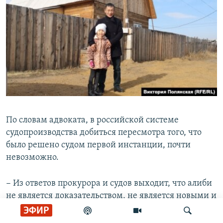
По словам адвоката, в российской системе
судопроизводства добиться пересмотра того, что
было решено судом первой инстанции, почти
невозможно.
− Из ответов прокурора и судов выходит, что алиби
не является доказательством, не является новыми и
иными обстоятельствами по делу. Тогда что
ЭФИР
является? Это как в анекдоте: пациент на носилках