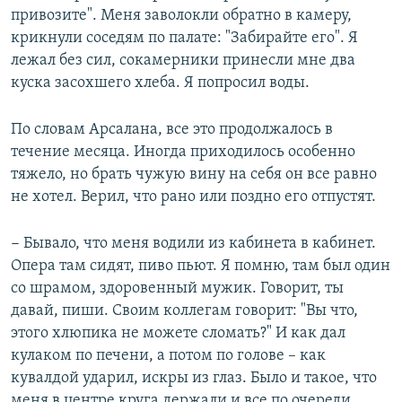
привозите". Меня заволокли обратно в камеру,
крикнули соседям по палате: "Забирайте его". Я
лежал без сил, сокамерники принесли мне два
куска засохшего хлеба. Я попросил воды.
По словам Арсалана, все это продолжалось в
течение месяца. Иногда приходилось особенно
тяжело, но брать чужую вину на себя он все равно
не хотел. Верил, что рано или поздно его отпустят.
− Бывало, что меня водили из кабинета в кабинет.
Опера там сидят, пиво пьют. Я помню, там был один
со шрамом, здоровенный мужик. Говорит, ты
давай, пиши. Своим коллегам говорит: "Вы что,
этого хлюпика не можете сломать?" И как дал
кулаком по печени, а потом по голове – как
кувалдой ударил, искры из глаз. Было и такое, что
меня в центре круга держали и все по очереди