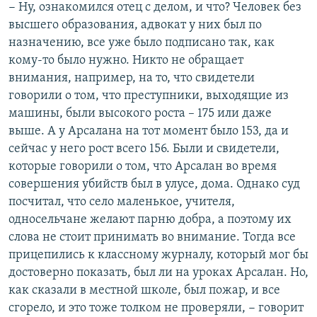
− Ну, ознакомился отец с делом, и что? Человек без
высшего образования, адвокат у них был по
назначению, все уже было подписано так, как
кому-то было нужно. Никто не обращает
внимания, например, на то, что свидетели
говорили о том, что преступники, выходящие из
машины, были высокого роста – 175 или даже
выше. А у Арсалана на тот момент было 153, да и
сейчас у него рост всего 156. Были и свидетели,
которые говорили о том, что Арсалан во время
совершения убийств был в улусе, дома. Однако суд
посчитал, что село маленькое, учителя,
односельчане желают парню добра, а поэтому их
слова не стоит принимать во внимание. Тогда все
прицепились к классному журналу, который мог бы
достоверно показать, был ли на уроках Арсалан. Но,
как сказали в местной школе, был пожар, и все
сгорело, и это тоже толком не проверяли, − говорит