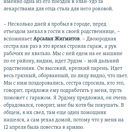
именно одна из его поездок в Улан-Удэ за
лекарствами для отца стала для него роковой.
− Несколько дней я пробыл в городе, перед
отъездом заехал в гости к своей родственнице, −
вспоминает
Арсалан Жигмитов
. − Двоюродная
сестра как раз в это время строила гараж, а рук
рабочих не хватало. Мы с ней едем на ее машине
по ее району, видим, идет Эрдэм − мой дальний
родственник. Он высокий, крепкий парень. Идет
весь грязный, оборванный, по лицу видно, что пьет.
Мы с ним поздоровались, сестра спросила, кто это,
говорит, предложи ему подработать у меня, пусть
поможет с гаражом. Я Эрдэму предложил, он очень
обрадовался, говорит, мне бы хотя бы покушать. В
общем, я их свел, там еще один помощник
нашелся, а сам уехал домой, потому что у меня на
12 апреля была повестка в армию.