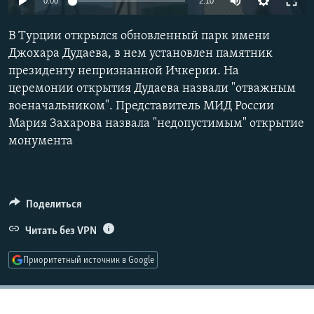
0:00
2:10
РАСПИСАНИЕ ВЕЩАНИЯ
240p
В Турции открылся обновленный парк имени
ПОДПИШИТЕСЬ НА РАССЫЛКУ
360p
Джохара Дудаева, в нем установлен памятник
президенту непризнанной Ичкерии. На
480p
СОЦИАЛЬНЫЕ СЕТИ
Auto
240p
360p
480p
церемонии открытия Дудаева назвали "отважным
720p
военачальником". Представитель МИД России
720p
1080p
1080p
Мария Захарова назвала "недопустимым"‎ открытие
монумента
Все сайты РСЕ/РС
Поделиться
Читать без VPN
Приоритетный источник в Google