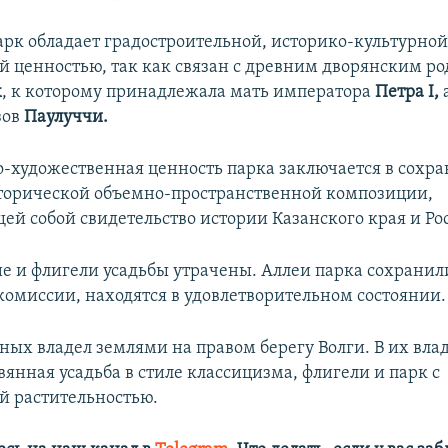
парк обладает градостроительной, историко-культурной
 ценностью, так как связан с древним дворянским р
х
, к которому принадлежала мать императора
Петра I,
а
зов
Паулуччи.
-художественная ценность парка заключается в сохр
торической объемно-пространственной композиции,
ей собой свидетельство истории Казанского края и Ро
ие и флигели усадьбы утрачены. Аллеи парка сохранили
омиссии, находятся в удовлетворительном состоянии.
ых владел землями на правом берегу Волги. В их вла
янная усадьба в стиле классицизма, флигели и парк с
й растительностью.