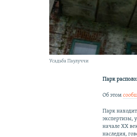
Усадьба Паулуччи
Парк располо
Об этом
сооб
Парк находит
экспертизы, 
начале XX ве
наследия, гов