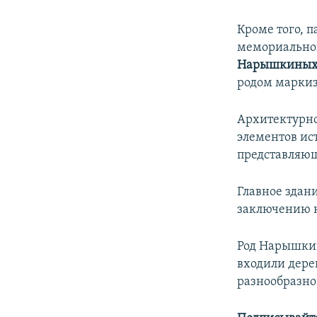
Кроме того, 
мемориальной
Нарышкины
родом марки
Архитектурно
элементов ис
представляющ
Главное здан
заключению к
Род Нарышкин
входили дерев
разнообразно