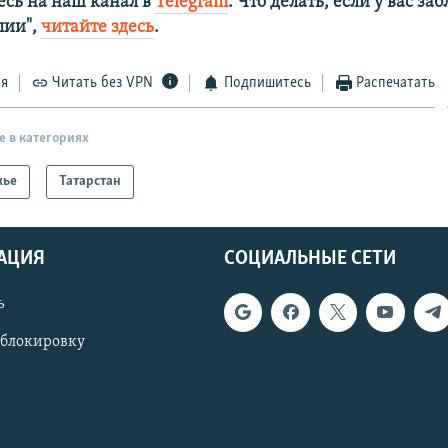
сь на наш канал в
Telegram
. Что делать, если у вас з
алии",
читайте здесь
.
ся
Читать без VPN
Подпишитесь
Распечатать
е в категориях
жье
Татарстан
АЦИЯ
СОЦИАЛЬНЫЕ СЕТИ
ь
 блокировку