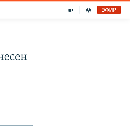
ЭФИР
несен