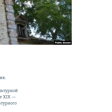
ия.
льтурной
це XIX —
ьтурного