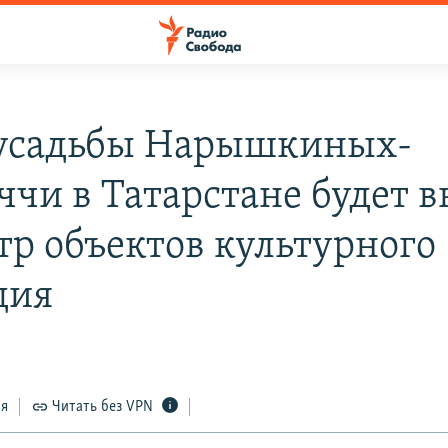
усадьбы Нарышкиных-
ччи в Татарстане будет в
стр объектов культурного
дия
ся
Читать без VPN