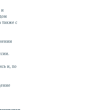
 и
одом
 также с
анении
ссии.
сь и, по
дение