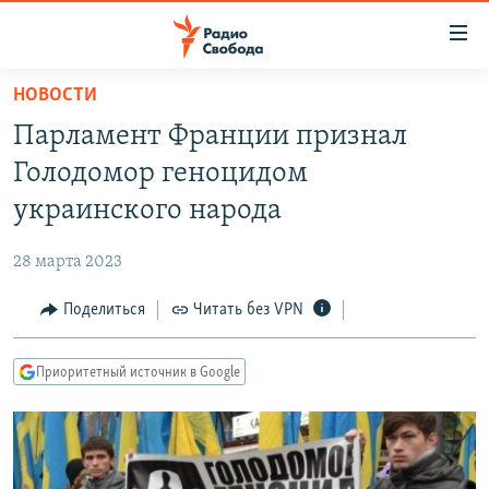
Ссылки
для
упрощенного
НОВОСТИ
ПРОГРАММЫ
доступа
Парламент Франции признал
ПОДКАСТЫ
Вернуться
Голодомор геноцидом
к
АВТОРСКИЕ ПРОЕКТЫ
украинского народа
основному
ЦИТАТЫ СВОБОДЫ
содержанию
28 марта 2023
Вернутся
МНЕНИЯ
к
Поделиться
Читать без VPN
КУЛЬТУРА
главной
навигации
IDEL.РЕАЛИИ
Приоритетный источник в Google
Вернутся
КАВКАЗ.РЕАЛИИ
к
СЕВЕР.РЕАЛИИ
поиску
СИБИРЬ.РЕАЛИИ