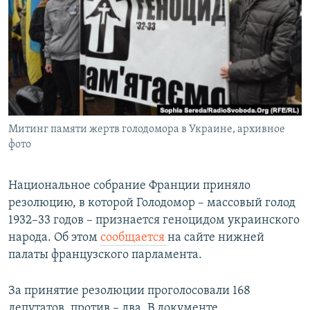
РАСПИСАНИЕ ВЕЩАНИЯ
ПОДПИШИТЕСЬ НА РАССЫЛКУ
СОЦИАЛЬНЫЕ СЕТИ
Митинг памяти жертв голодомора в Украине, архивное
фото
Все сайты РСЕ/РС
Национальное собрание Франции приняло
резолюцию, в которой Голодомор – массовый голод
1932–33 годов – признается геноцидом украинского
народа. Об этом
сообщается
на сайте нижней
палаты французского парламента.
За принятие резолюции проголосовали 168
депутатов, против – два. В документе