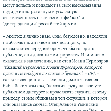
могут попасть и попадают за свои высказывания
под административную и уголовную
ответственность по статьям о "фейках" и
"дискредитации" российской армии.
– Многих я лично знаю. Они, безусловно, находятся
на абсолютно антивоенных позициях, но
оказываются перед выбором: чтобы говорить
публично, они должны эмигрировать. Или можно
оказаться в заключении, как отец Иоанн Курмояров
(бывший иеромонах Иоанн Курмояров, которого
судят в Петербурге по статье о "фейках". – СР)
, –
говорит священник. – Или они должны, говоря
библейским языком, "положить руку на свои уста" в
публичном дискурсе и продолжать служить своему
приходу, своим общинам в той ситуации, в которой
они оказались сейчас. Отец Алексей Уминский
вспоминает слова из песни Гребенщикова "Научи