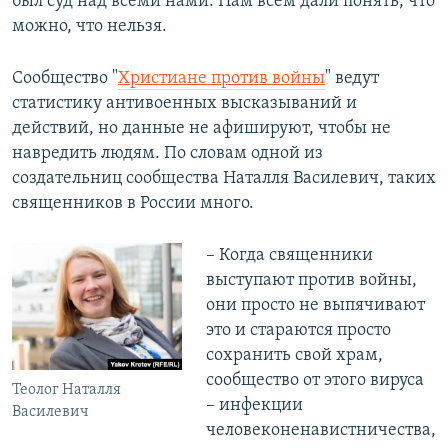
был суд над всеми нами. Нам всем дали понять, что
можно, что нельзя.
Сообщество "
Христиане против войны
" ведут
статистику антивоенных высказываний и
действий, но данные не афишируют, чтобы не
навредить людям. По словам одной из
создательниц сообщества Наталля Василевич, таких
священников в России много.
– Когда священники
выступают против войны,
они просто не выпячивают
это и стараются просто
сохранить свой храм,
сообщество от этого вируса
Теолог Наталля
– инфекции
Василевич
человеконенавистничества,