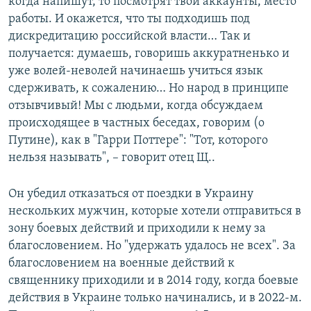
когда напишут, то посмотрят твои аккаунты, место
работы. И окажется, что ты подходишь под
дискредитацию российской власти… Так и
получается: думаешь, говоришь аккуратненько и
уже волей-неволей начинаешь учиться язык
сдерживать, к сожалению… Но народ в принципе
отзывчивый! Мы с людьми, когда обсуждаем
происходящее в частных беседах, говорим (о
Путине), как в "Гарри Поттере": "Тот, которого
нельзя называть", – говорит отец Щ..
Он убедил отказаться от поездки в Украину
нескольких мужчин, которые хотели отправиться в
зону боевых действий и приходили к нему за
благословением. Но "удержать удалось не всех". За
благословением на военные действий к
священнику приходили и в 2014 году, когда боевые
действия в Украине только начинались, и в 2022-м.