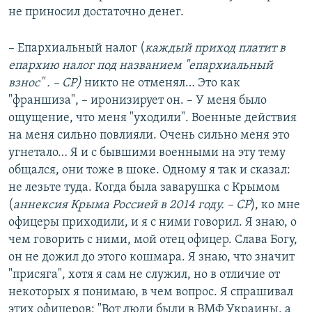
не приносил достаточно денег.
– Епархиальный налог (
каждый приход платит в
епархию налог под названием "епархиальный
взнос" . – СР)
никто не отменял… Это как
"франшиза", – иронизирует он. – У меня было
ощущение, что меня "уходили". Военные действия
на меня сильно повлияли. Очень сильно меня это
угнетало… Я и с бывшими военными на эту тему
общался, они тоже в шоке. Одному я так и сказал:
не лезьте туда. Когда была заварушка с Крымом
(
аннексия Крыма Россией в 2014 году. – СР
), ко мне
офицеры приходили, и я с ними говорил. Я знаю, о
чем говорить с ними, мой отец офицер. Слава Богу,
он не дожил до этого кошмара. Я знаю, что значит
"присяга", хотя я сам не служил, но в отличие от
некоторых я понимаю, в чем вопрос. Я спрашивал
этих офицеров: "Вот люди были в ВМФ Украины, а