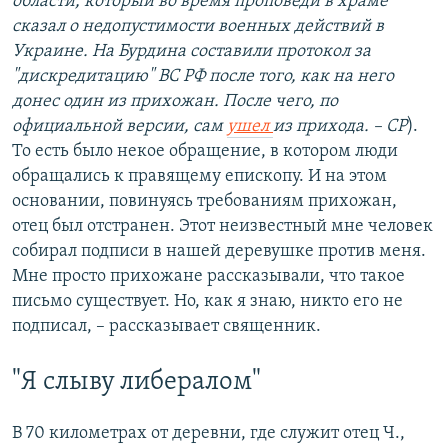
области, который во время проповеди в храме
сказал о недопустимости военных действий в
Украине. На Бурдина составили протокол за
"дискредитацию" ВС РФ после того, как на него
донес один из прихожан. После чего, по
официальной версии, сам
ушел
из прихода. – СР
).
То есть было некое обращение, в котором люди
обращались к правящему епископу. И на этом
основании, повинуясь требованиям прихожан,
отец был отстранен. Этот неизвестный мне человек
собирал подписи в нашей деревушке против меня.
Мне просто прихожане рассказывали, что такое
письмо существует. Но, как я знаю, никто его не
подписал, – рассказывает священник.
"Я слыву либералом"
В 70 километрах от деревни, где служит отец Ч.,