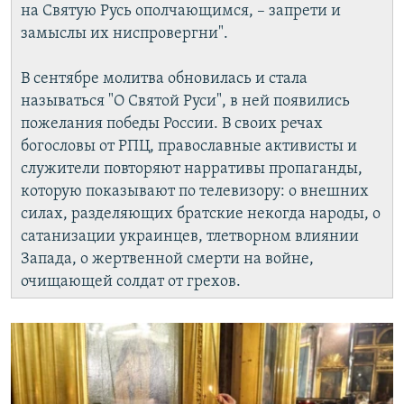
на Святую Русь ополчающимся, – запрети и
замыслы их ниспровергни".
В сентябре молитва обновилась и стала
называться "О Святой Руси", в ней появились
пожелания победы России. В своих речах
богословы от РПЦ, православные активисты и
служители повторяют нарративы пропаганды,
которую показывают по телевизору: о внешних
силах, разделяющих братские некогда народы, о
сатанизации украинцев, тлетворном влиянии
Запада, о жертвенной смерти на войне,
очищающей солдат от грехов.