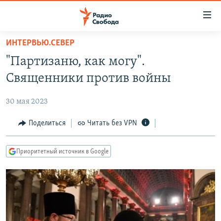
Ссылки
для
упрощенного
ИНТЕРВЬЮ.СЕВЕР
ПРОГРАММЫ
доступа
"Партизаню, как могу".
ПОДКАСТЫ
Вернуться
Священники против войны
к
АВТОРСКИЕ ПРОЕКТЫ
основному
30 мая 2023
ЦИТАТЫ СВОБОДЫ
содержанию
Вернутся
МНЕНИЯ
Поделиться
Читать без VPN
к
КУЛЬТУРА
главной
Приоритетный источник в Google
навигации
IDEL.РЕАЛИИ
Вернутся
КАВКАЗ.РЕАЛИИ
к
СЕВЕР.РЕАЛИИ
поиску
СИБИРЬ.РЕАЛИИ