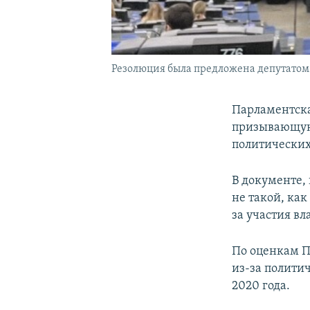
Резолюция была предложена депутатом
Парламентска
призывающую
политических
В документе,
не такой, ка
за участия вл
По оценкам П
из-за полити
2020 года.