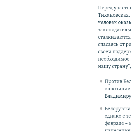
Перед участн
Тихановская,
человек оказ
законодатель
сталкиваются
спасаясь от р
своей поддер
необходимое 
нашу страну",
Против Бел
оппозиции,
Владимиру
Белорусска
однако с 
феврале – 
нанесения 