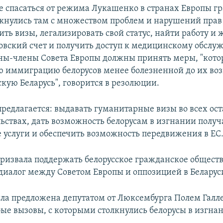
спасаться от режима Лукашенко в странах Европы г
лкнулись там с множеством проблем и нарушений прав
ть визы, легализировать свой статус, найти работу и 
овский счет и получить доступ к медицинскому обслу
ны-члены Совета Европы должны принять меры, "кото
иммиграцию белорусов менее болезненной до их во
кую Беларусь", говорится в резолюции.
предлагается: выдавать гуманитарные визы во всех ос
ьствах, дать возможность белорусам в изгнании получ
 услуги и обеспечить возможность передвижения в ЕС
ризвала поддержать белорусское гражданское обществ
иалог между Советом Европы и оппозицией в Беларус
ла предложена депутатом от Люксембурга Полем Галле
ые вызовы, с которыми столкнулись белорусы в изгнан