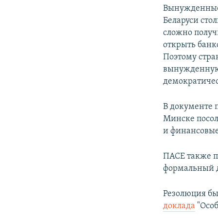
Вынужденные 
Беларуси сто
сложно получи
открыть банк
Поэтому стра
вынужденную 
демократичес
В документе 
Минске посол
и финансовые
ПАСЕ также п
формальный д
Резолюция бы
доклада
"Особ