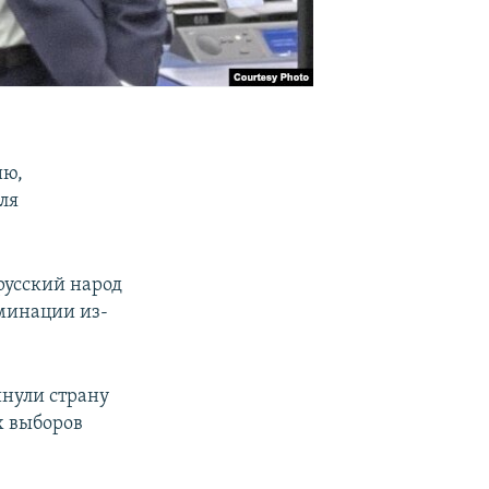
ию,
ля
орусский народ
минации из-
инули страну
х выборов