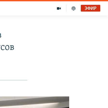
ЭФИР
в
сов