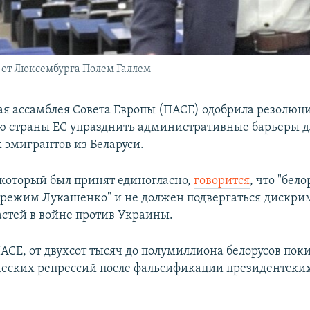
 от Люксембурга Полем Галлем
я ассамблея Совета Европы (ПАСЕ) одобрила резолюц
 страны ЕС упразднить административные барьеры д
 эмигрантов из Беларуси.
 который был принят единогласно,
говорится
, что "бел
к режим Лукашенко" и не должен подвергаться дискри
астей в войне против Украины.
АСЕ, от двухсот тысяч до полумиллиона белорусов пок
ческих репрессий после фальсификации президентски