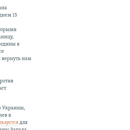
ана
днем 15
оторыми
аницу,
 едины в
се
ы вернуть нам
против
ает
в Украины,
иев в
льзуется
для
раны Запада