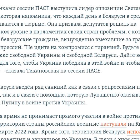
иками сессии ПАСЕ выступила лидер оппозиции Светл
 которая напомнила, что каждый день в Беларуси в сре
ываются в тюрьме. Она призвала депутатов решить на
ном уровне в парламентах своих стран проблемы, с к
 белорусские граждане, вынужденно выехавшие за гр
епрессий. "Не идите на компромисс с тиранией. Будьте
жке свободной Украины и свободной Беларуси. Дайте в
для того, чтобы Украина победила в этой войне и чтоб
 – сказала Тихановская на сессии ПАСЕ.
аруси введён ряд санкций как в связи с репрессиями 
 так и в связи с помощью, которую Лукашенко оказыв
 Путину в войне против Украины.
я армия не принимает прямого участия в войне проти
территории страны российские военные
наступали
на К
марте 2022 года. Кроме того, территория Беларуси
испо
ракетных и авиаударов по Украине. В связи с этим ст