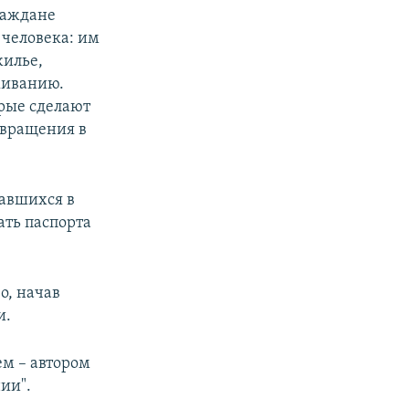
раждане
 человека: им
жилье,
живанию.
рые сделают
звращения в
тавшихся в
ать паспорта
.
о, начав
и.
м – автором
ии".