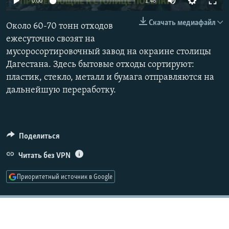
0:00
1:48
РАСПИСАНИЕ ВЕЩАНИЯ
270p
Скачать медиафайл
Около 60-70 тонн отходов
ПОДПИШИТЕСЬ НА РАССЫЛКУ
360p
ежесуточно свозят на
мусоросортировочный завод на окраине столицы
404p
СОЦИАЛЬНЫЕ СЕТИ
Auto
270p
360p
404p
Дагестана. Здесь бытовые отходы сортируют:
1080p
пластик, стекло, металл и бумага отправляются на
1080p
дальнейшую переработку.
Все сайты РСЕ/РС
Поделиться
Читать без VPN
Приоритетный источник в Google