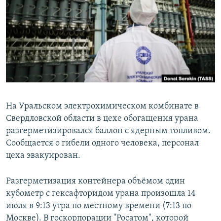
РАСПИСАНИЕ ВЕЩАНИЯ
ПОДПИШИТЕСЬ НА РАССЫЛКУ
СОЦИАЛЬНЫЕ СЕТИ
На Уральском электрохимическом комбинате в
Свердловской области в цехе обогащения урана
Все сайты РСЕ/РС
разгерметизировался баллон с ядерным топливом.
Сообщается о гибели одного человека, персонал
цеха эвакуирован.
Разгерметизация контейнера объёмом один
кубометр с гексафторидом урана произошла 14
июля в 9:13 утра по местному времени (7:13 по
Москве). В госкорпорации "Росатом", которой