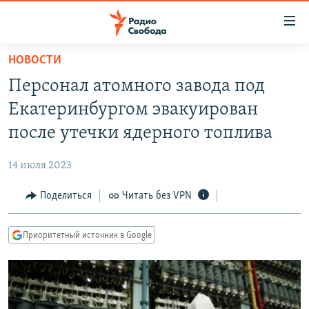
Ссылки
для
упрощенного
НОВОСТИ
ПРОГРАММЫ
доступа
Персонал атомного завода под
ПОДКАСТЫ
Вернуться
Екатеринбургом эвакуирован
к
АВТОРСКИЕ ПРОЕКТЫ
после утечки ядерного топлива
основному
ЦИТАТЫ СВОБОДЫ
содержанию
14 июля 2023
Вернутся
МНЕНИЯ
к
Поделиться
Читать без VPN
КУЛЬТУРА
главной
навигации
IDEL.РЕАЛИИ
Приоритетный источник в Google
Вернутся
КАВКАЗ.РЕАЛИИ
к
СЕВЕР.РЕАЛИИ
поиску
СИБИРЬ.РЕАЛИИ