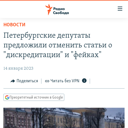
Ссылки
для
упрощенного
НОВОСТИ
ПРОГРАММЫ
доступа
Петербургские депутаты
ПОДКАСТЫ
Вернуться
предложили отменить статьи о
к
АВТОРСКИЕ ПРОЕКТЫ
"дискредитации" и "фейках"
основному
ЦИТАТЫ СВОБОДЫ
содержанию
14 января 2023
Вернутся
МНЕНИЯ
к
Поделиться
Читать без VPN
КУЛЬТУРА
главной
навигации
IDEL.РЕАЛИИ
Приоритетный источник в Google
Вернутся
КАВКАЗ.РЕАЛИИ
к
СЕВЕР.РЕАЛИИ
поиску
СИБИРЬ.РЕАЛИИ