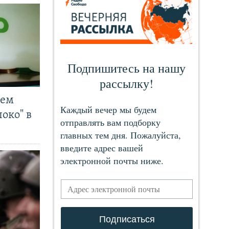
чем
око" в