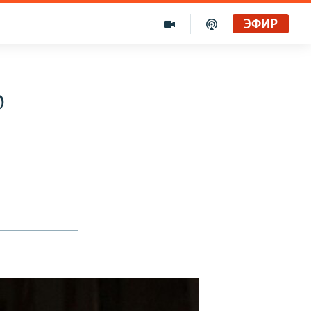
ЭФИР
р