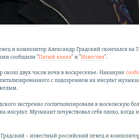
евец и композитор Александр Градский скончался на 7
ыми сообщили "
Пятый канал
" и "
Известия
".
р около двух часов ночи в воскресенье. Накануне
сооб
спитализированного с подозрением на инсульт музыка
яжелым.
адского экстренно госпитализировали в московскую бо
а инсульт. Музыкант почувствовал себя плохо, когда 
Градский – известный российский певец и композитор