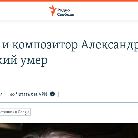
 и композитор Александ
кий умер
ся
Читать без VPN
сточник в Google