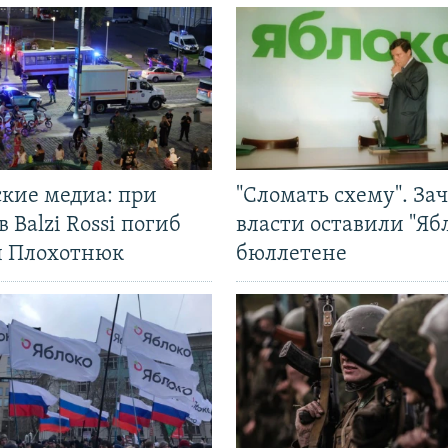
ские медиа: при
"Сломать схему". За
в Balzi Rossi погиб
власти оставили "Ябл
л Плохотнюк
бюллетене