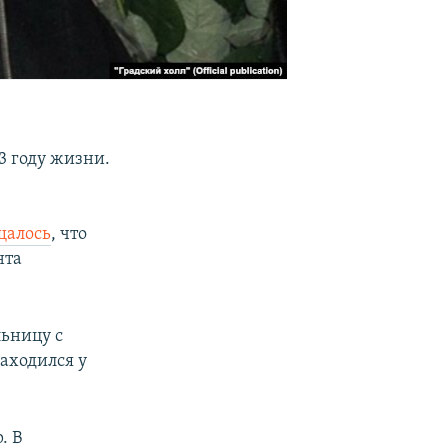
3 году жизни.
щалось
, что
нта
льницу с
находился у
. В