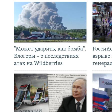
"Может ударить, как бомба".
Россий
Блогеры – о последствиях
взрыве 
атак на Wildberries
генера