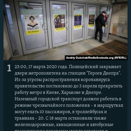
РАСПИСАНИЕ ВЕЩАНИЯ
ПОДПИШИТЕСЬ НА РАССЫЛКУ
СОЦИАЛЬНЫЕ СЕТИ
1
23:00, 17 марта 2020 года. Полицейский закрывает
Все сайты РСЕ/РС
двери метрополитена на станции "Героев Днепра".
Из-за угрозы распространения коронавируса
правительство постановило до 3 апреля прекратить
работу метро в Киеве, Харькове и Днепре.
Наземный городской транспорт должен работать в
режиме чрезвычайного положения – в маршрутках
могут ехать 10 пассажиров, в троллейбусах и
трамваях – 20. С 18 марта остановили также
железнодорожные, авиационные и автобусные