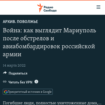
Ссылки
для
упрощенного
АРХИВ. ПОВОЛЖЬЕ
ПРОГРАММЫ
доступа
Война: как выглядит Мариуполь
ПОДКАСТЫ
Вернуться
после обстрелов и
к
АВТОРСКИЕ ПРОЕКТЫ
авиабомбардировок российской
основному
ЦИТАТЫ СВОБОДЫ
содержанию
армии
Вернутся
МНЕНИЯ
к
14 марта 2022
КУЛЬТУРА
главной
Поделиться
навигации
IDEL.РЕАЛИИ
Вернутся
Читать без VPN
КАВКАЗ.РЕАЛИИ
к
СЕВЕР.РЕАЛИИ
Приоритетный источник в Google
поиску
СИБИРЬ.РЕАЛИИ
Погибшие люди, полностью уничтоженные дома, обгоревшие деревья, уничтоженная инфраструктура – так выглядит Мариуполь после ракетных обстрелов российской авиации.