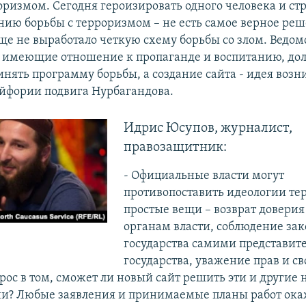
оризмом. Сегодня героизировать одного человека и ст
нию борьбы с терроризмом – не есть самое верное реш
ще не выработало четкую схему борьбы со злом. Ведом
 имеющие отношение к пропаганде и воспитанию, д
нять программу борьбы, а создание сайта - идея возн
эйфории подвига Нурбагандова.
Идрис Юсупов, журналист,
правозащитник:
- Официальные власти могут
противопоставить идеологии те
простые вещи – возврат доверия
органам власти, соблюдение зак
государства самими представит
государства, уважение прав и св
рос в том, сможет ли новый сайт решить эти и другие 
и? Любые заявления и принимаемые планы работ ока