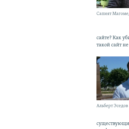
Сапият Магоме
сайте? Как уб
такой сайт н
Альберт Эседов
существующих