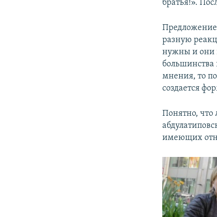
братья!». Пос
Предложение 
разную реакц
нужны и они 
большинства 
мнения, то по
создается фо
Понятно, что
абдулатиповс
имеющих отн