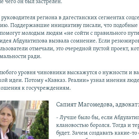
ле чего он был застрелен.
руководителя региона в дагестанских сегментах соцс
ию. Поддержавшие инициативу писали, что подобные 
помогут молодым людям «не сойти с правильного пути
идея Абдулатипова вызвала сомнение. Если резюмиров
льзователи отмечали, это очередной пустой проект, ко
рмальности ради.
 любого уровня чиновники выскажутся о нужности и в
кой идеи. Потому «Кавказ. Реалии» узнал мнения люде
ошения к госучреждениям.
Сапият Магомедова, адвокат
- Лучше было бы, если Абдулатип
клановостью боролся. Тогда и т
будет. Зачем создавать какие-то