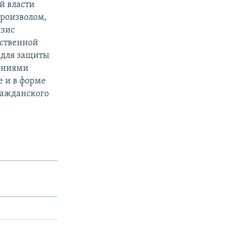
й власти
произволом,
изис
рственной
 для защиты
шениями
е и в форме
ражданского