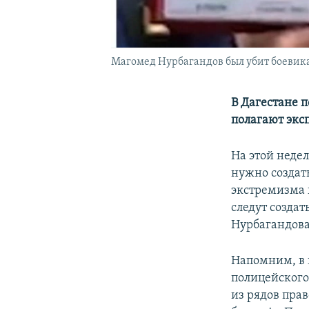
Магомед Нурбагандов был убит боевика
В Дагестане п
полагают экс
На этой неде
нужно создат
экстремизма и
следут создат
Нурбагандова
Напомним, в 
полицейского
из рядов прав