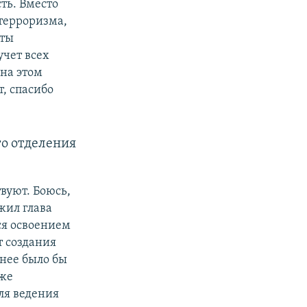
сть. Вместо
 терроризма,
яты
чет всех
 на этом
т, спасибо
го отделения
вуют. Боюсь,
жил глава
ся освоением
т создания
ьнее было бы
уже
ля ведения