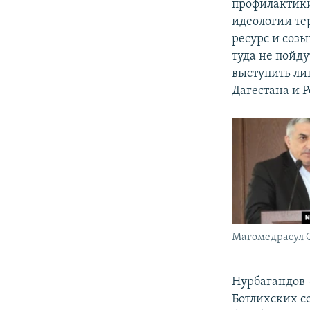
профилактики
идеологии тер
ресурс и созы
туда не пойду
выступить ли
Дагестана и Р
Магомедрасул 
Нурбагандов -
Ботлихских с