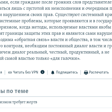
ми, если граждане после громких слов представителе
ваться лишь с пустотой их неисполнения и очередным 
и нарушением своих прав. Существуют системный кр
системные проблемы, которые проявляются и в госуда
роризмом, когда методы, используемые властями якобы
дят границы защиты этих прав и являются сами нару
одима «обратная связь» власти и общества, в том числ
о контроля, необходим постоянный диалог власти и г
ричем диалог реальный, честный, продуктивный, а не
 самой властью только «для галочки».
ся
Читать без VPN
Подпишитесь
Распечатать
ы по теме
ризмом требует жертв