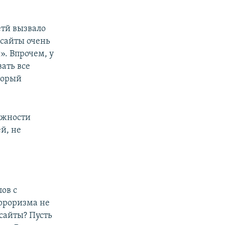
етй вызвало
сайты очень
». Впрочем, у
ать все
торый
ажности
й, не
:
ов с
ерроризма не
 сайты? Пусть