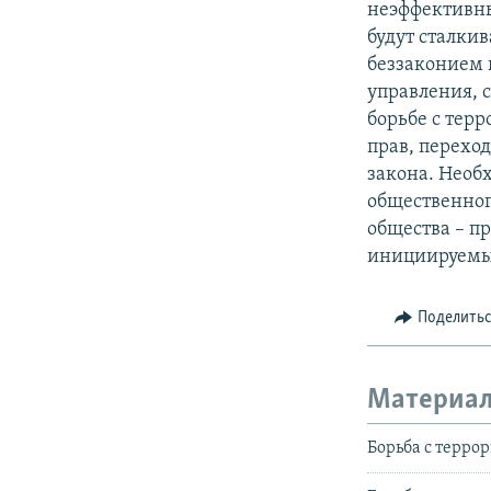
неэффективны
будут сталки
беззаконием 
управления, 
борьбе с тер
прав, перехо
закона. Необх
общественног
общества – п
инициируемый
Поделить
Материал
Борьба с терро