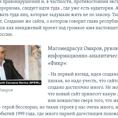
 правонарушений и, в частности, противостояния экс
роризма, следует идти туда , где уже есть аудитория. А
вать туда лиц, которые задумали жить не по закону. Т
т. Создание же сайта, о котором говорит глава респуб
шь как имиджевый проект под громкое имя настоящег
оссии.
Магомедрасул Омаров, руков
информационно-аналитическ
«Фикр»:
- На первый взгляд, идея создан
плохая, но надо учесть, что сайт
создано достаточно много. Не мо
Омаров
что новый сайт принесет какую 
или новшество сверх того, что 
 герой бесспорно, но таких героев у нас очень много, 
обытий 1999 года, где много парней дагестанцев полож