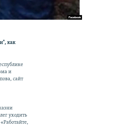
и", как
республике
зма и
пова, сайт
казни
лег уходить
 «Работайте,