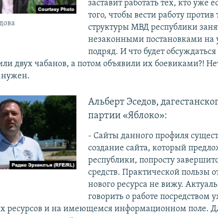
заставит работать тех, кто уже е
того, чтобы вести работу против
дова
структуры МВД республики зан
незаконными постановками на у
подряд. И что будет обсуждаться
или двух чабанов, а потом объявили их боевиками?! Не
е нужен.
Альберт Эседов, дагестанско
партии «Яблоко»:
- Сайты данного профиля сущест
создание сайта, который предло
республики, попросту завершит
средств. Практической пользы о
нового ресурса не вижу. Актуал
говорить о работе посредством 
 ресурсов и на имеющемся информационном поле. Д