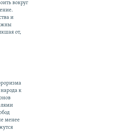
роить вокруг
ение.
ства и
олжны
икшая от,
рроризма
 народа к
онов
елями
обод
не менее
жутся