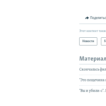
Поделить
Этот контент такж
Новости
Г
Материал
Скончалась фил
"Это пощечина 
"Вы и убили-с"