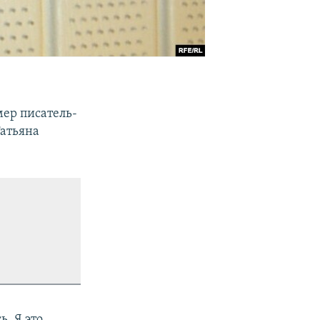
мер писатель-
Татьяна
ь. Я это