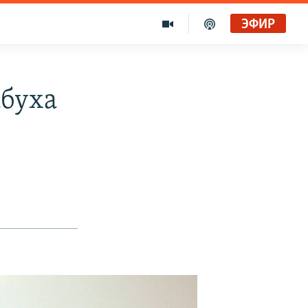
ЭФИР
абуха