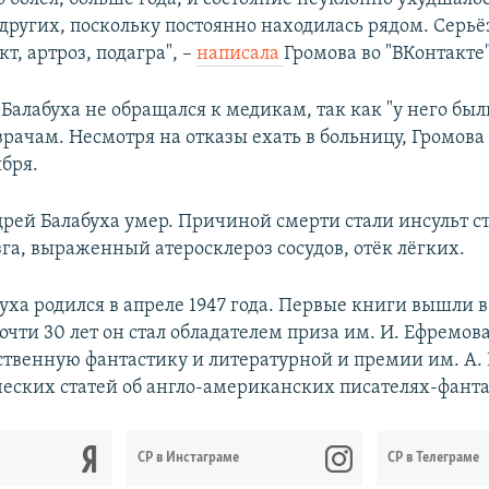
 других, поскольку постоянно находилась рядом. Серь
т, артроз, подагра", –
написала
Громова во "ВКонтакте"
 Балабуха не обращался к медикам, так как "у него бы
врачам. Несмотря на отказы ехать в больницу, Громова
ября.
дрей Балабуха умер. Причиной смерти стали инсульт с
зга, выраженный атеросклероз сосудов, отёк лёгких.
ха родился в апреле 1947 года. Первые книги вышли в 
почти 30 лет он стал обладателем приза им. И. Ефремов
ственную фантастику и литературной и премии им. А. Р
еских статей об англо-американских писателях-фанта
CР в Инстаграме
СР в Телеграме