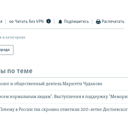
ся
Читать без VPN
Подпишитесь
Распечатать
е в категориях
орода
ы по теме
олог и общественный деятель Мариэтта Чудакова
всем нормальным людям". Выступления в поддержку "Мемори
. Почему в России так скромно отметили 200-летие Достоевског