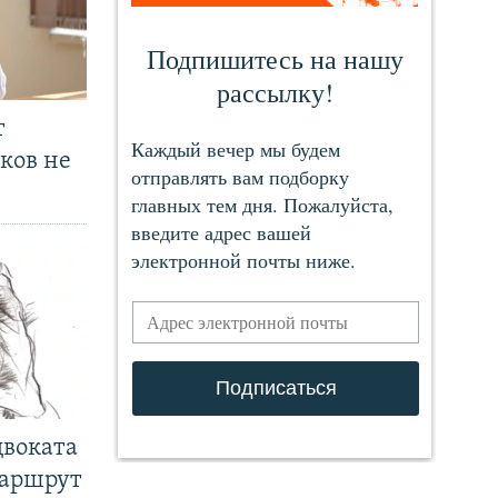
т
ков не
двоката
маршрут