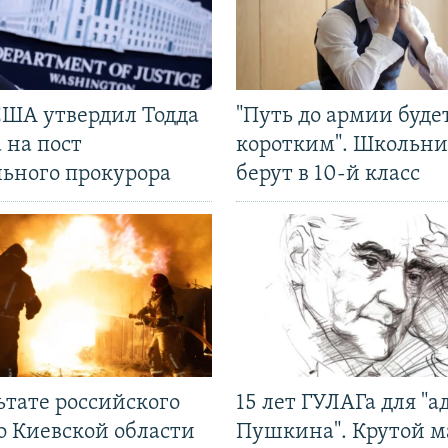
США утвердил Тодда
"Путь до армии буде
 на пост
коротким". Школьни
льного прокурора
берут в 10-й класс
ьтате российского
15 лет ГУЛАГа для "а
о Киевской области
Пушкина". Крутой 