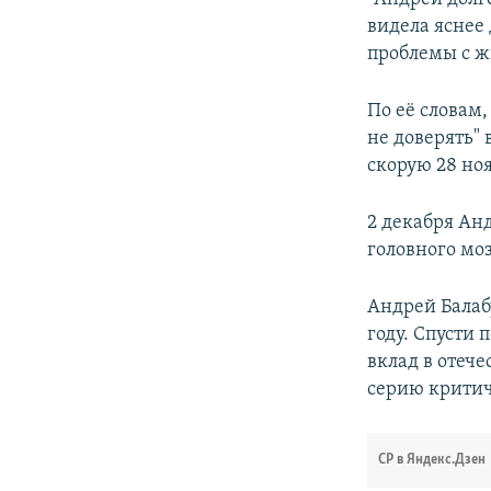
видела яснее
проблемы с жк
По её словам,
не доверять" 
скорую 28 но
2 декабря Ан
головного мо
Андрей Балабу
году. Спусти 
вклад в отече
серию критич
СР в Яндекс.Дзен