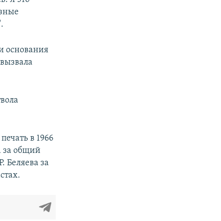
ёзные
.
ли основания
 вызвала
твола
печать в 1966
а за общий
. Беляева за
стах.