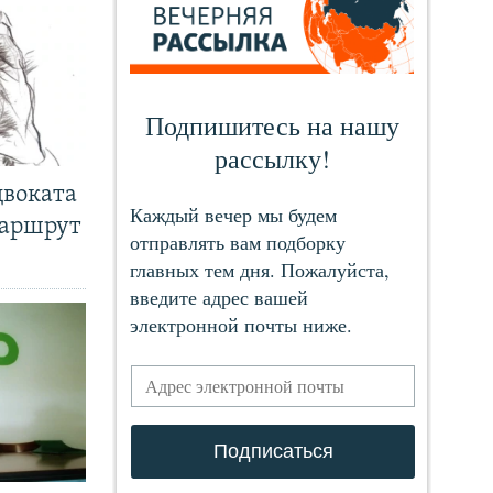
двоката
маршрут