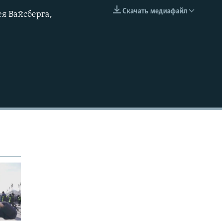
Скачать медиафайл
ея Вайсберга,
EMBED