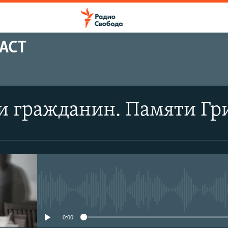
АСТ
ПОДПИСАТЬСЯ
и гражданин. Памяти Гр
Apple Podcasts
Spotify
CastBox
No media source currently avail
YouTube
0:00