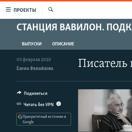
Ссылки
ПРОЕКТЫ
для
Искать
упрощенного
СТАНЦИЯ ВАВИЛОН. ПОДК
ПРОГРАММЫ
доступа
ПОДКАСТЫ
Вернуться
ВЫПУСКИ
ОПИСАНИЕ
АВТОРСКИЕ ПРОЕКТЫ
к
основному
ЦИТАТЫ СВОБОДЫ
03 февраля 2023
Писатель 
содержанию
МНЕНИЯ
Елена Фанайлова
Вернутся
КУЛЬТУРА
к
главной
IDEL.РЕАЛИИ
Поделиться
навигации
КАВКАЗ.РЕАЛИИ
Вернутся
Читать без VPN
к
СЕВЕР.РЕАЛИИ
поиску
Приоритетный источник в
СИБИРЬ.РЕАЛИИ
Google