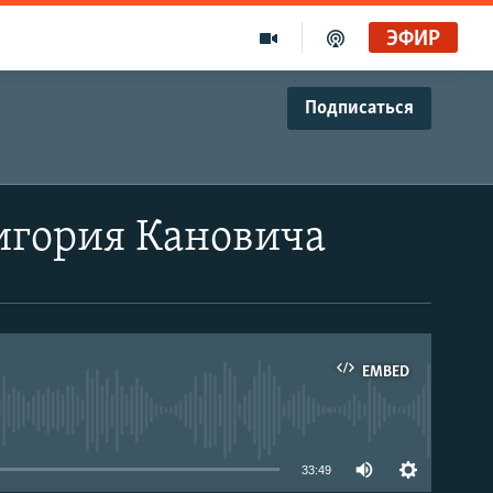
ЭФИР
Подписаться
игория Кановича
EMBED
able
33:49