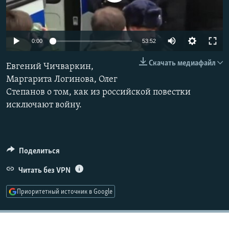
РАСПИСАНИЕ ВЕЩАНИЯ
ПОДПИШИТЕСЬ НА РАССЫЛКУ
Auto
0:00
53:52
СОЦИАЛЬНЫЕ СЕТИ
240p
Скачать медиафайл
Евгений Чичваркин,
360p
Маргарита Логинова, Олег
Степанов о том, как из российской повестки
480p
Auto
240p
360p
480p
исключают войну.
720p
720p
1080p
Все сайты РСЕ/РС
1080p
Поделиться
Читать без VPN
Приоритетный источник в Google