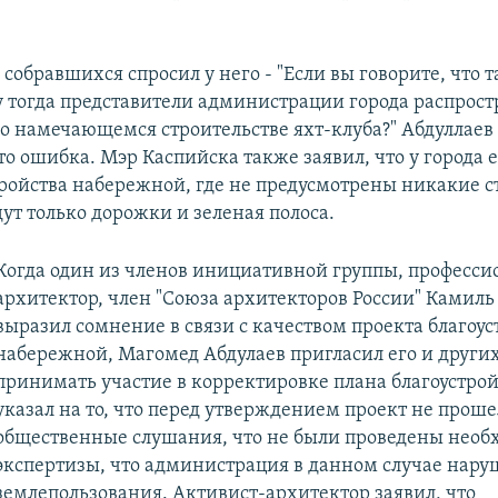
 собравшихся спросил у него - "Если вы говорите, что 
му тогда представители администрации города распрос
 намечающемся строительстве яхт-клуба?" Абдуллаев 
то ошибка. Мэр Каспийска также заявил, что у города е
тройства набережной, где не предусмотрены никакие 
дут только дорожки и зеленая полоса.
Когда один из членов инициативной группы, професс
архитектор, член "Союза архитекторов России" Камиль
выразил сомнение в связи с качеством проекта благоус
набережной, Магомед Абдулаев пригласил его и други
принимать участие в корректировке плана благоустрой
указал на то, что перед утверждением проект не проше
общественные слушания, что не были проведены нео
экспертизы, что администрация в данном случае нару
землепользования. Активист-архитектор заявил, что