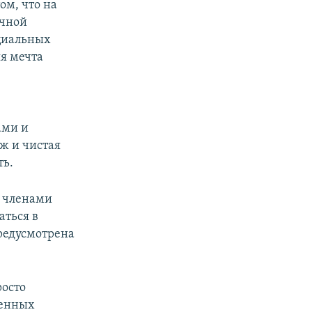
ом, что на
очной
ициальных
яя мечта
ами и
ж и чистая
ть.
д членами
аться в
предусмотрена
росто
венных