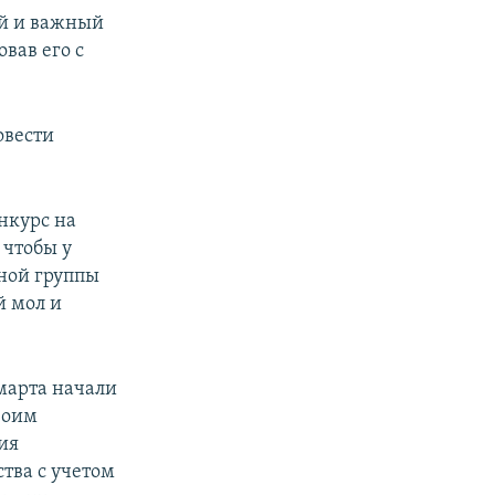
ый и важный
вав его с
овести
нкурс на
 чтобы у
ной группы
й мол и
 марта начали
воим
ия
ства с учетом