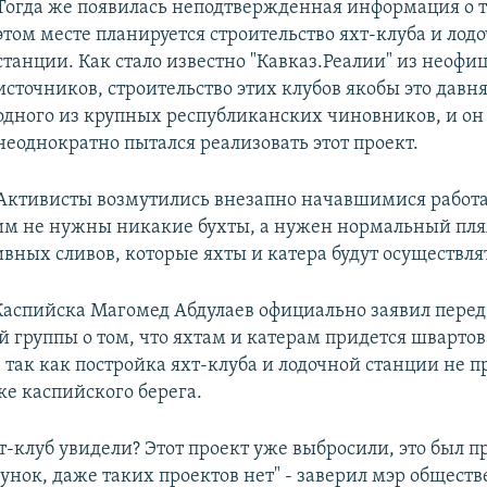
Тогда же появилась неподтвержденная информация о т
этом месте планируется строительство яхт-клуба и лод
станции. Как стало известно "Кавказ.Реалии" из неоф
источников, строительство этих клубов якобы это давн
одного из крупных республиканских чиновников, и он
неоднократно пытался реализовать этот проект.
Активисты возмутились внезапно начавшимися работ
 им не нужны никакие бухты, а нужен нормальный пля
ивных сливов, которые яхты и катера будут осуществля
Каспийска Магомед Абдулаев официально заявил пере
 группы о том, что яхтам и катерам придется швартов
 так как постройка яхт-клуба и лодочной станции не 
ке каспийского берега.
хт-клуб увидели? Этот проект уже выбросили, это был п
сунок, даже таких проектов нет" - заверил мэр общест