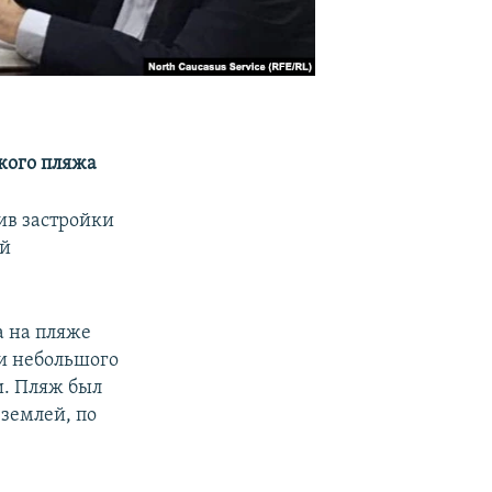
кого пляжа
ив застройки
ой
а на пляже
ди небольшого
и. Пляж был
 землей, по