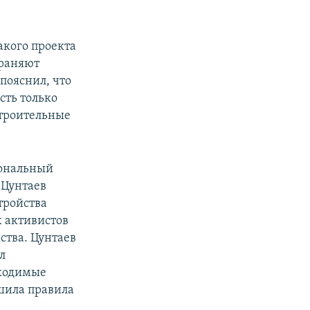
такого проекта
траняют
пояснил, что
сть только
строительные
иональный
 Цунтаев
тройства
х активистов
ства. Цунтаев
л
бходимые
шила правила