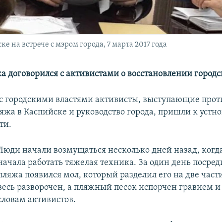
 на встрече с мэром города, 7 марта 2017 года
а договорился с активистами о восстановлении городс
 с городскими властями активисты, выступающие прот
яжа в Каспийске и руководство города, пришли к устн
ти.
Люди начали возмущаться несколько дней назад, когд
начала работать тяжелая техника. За один день посре
пляжа появился мол, который разделил его на две част
весь разворочен, а пляжный песок испорчен гравием и
словам активистов.