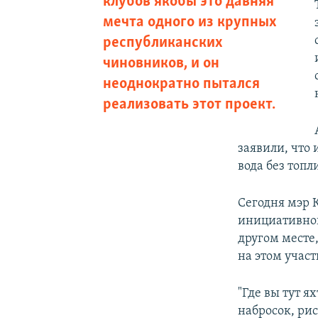
клубов якобы это давняя
мечта одного из крупных
республиканских
чиновников, и он
неоднократно пытался
реализовать этот проект.
заявили, что
вода без топл
Сегодня мэр 
инициативной
другом месте,
на этом участ
"Где вы тут я
набросок, ри