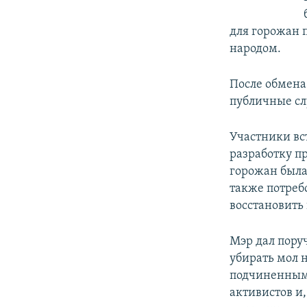
для горожан п
народом.
После обмена
публичные сл
Участники вс
разработку п
горожан была
также потреб
восстановить
Мэр дал поруч
убирать мол 
подчиненным 
активистов и,