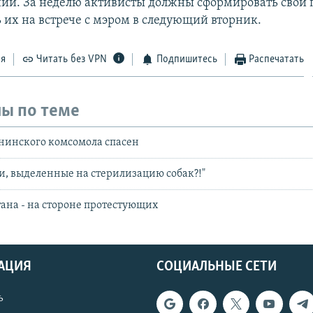
ий. За неделю активисты должны сформировать свои
ь их на встрече с мэром в следующий вторник.
ся
Читать без VPN
Подпишитесь
Распечатать
ы по теме
нинского комсомола спасен
ки, выделенные на стерилизацию собак?!"
ана - на стороне протестующих
АЦИЯ
СОЦИАЛЬНЫЕ СЕТИ
ь