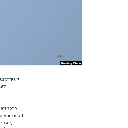
взрыва в
ает
ренного
и частью 1
ение,