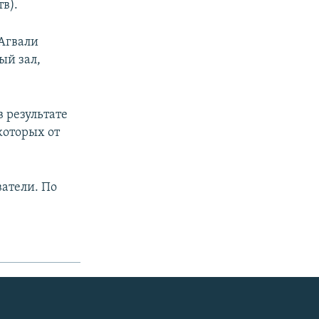
в).
 Агвали
ый зал,
в результате
которых от
ватели. По