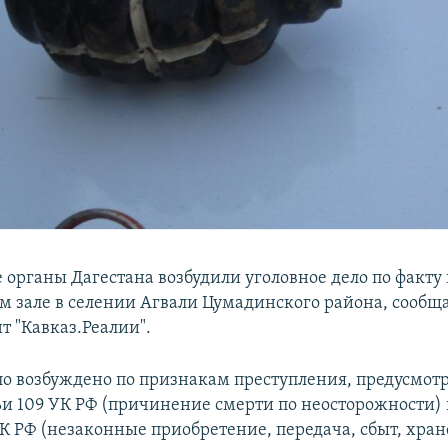
 органы Дагестана возбудили уголовное дело по факту 
 зале в селении Агвали Цумадинского района, сообщ
т "Кавказ.Реалии".
ло возбуждено по признакам преступления, предусмот
тьи 109 УК РФ (причинение смерти по неосторожности) 
УК РФ (незаконные приобретение, передача, сбыт, хран