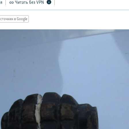
ся
Читать без VPN
сточник в Google