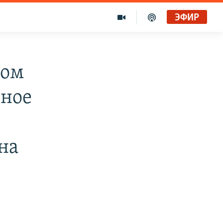
ЭФИР
ном
вное
 на