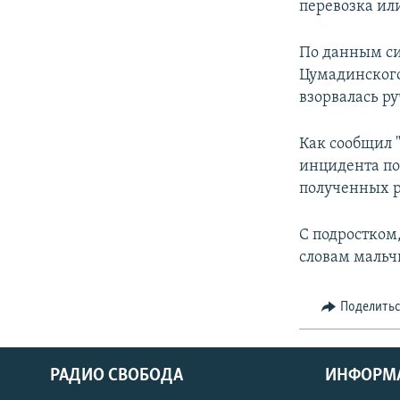
перевозка ил
По данным сил
Цумадинского
взорвалась ру
Как сообщил "
инцидента по
полученных р
С подростком,
словам мальч
Поделить
РАДИО СВОБОДА
ИНФОРМ