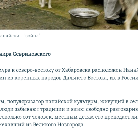
нанайски – "война"
мира Севриновского
мура к северо-востоку от Хабаровска расположен Нана
н из коренных народов Дальнего Востока, их в России
ы, популяризатор нанайской культуры, живущий в се
о люди забывают традиции и язык: свободно разговарив
есколько сот человек, местным детям его преподает ли
риехавший из Великого Новгорода.