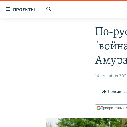
Ссылки
ПРОЕКТЫ
для
Искать
упрощенного
ПРОГРАММЫ
По-ру
доступа
ПОДКАСТЫ
Вернуться
"войн
АВТОРСКИЕ ПРОЕКТЫ
к
основному
ЦИТАТЫ СВОБОДЫ
Амур
содержанию
МНЕНИЯ
Вернутся
16 сентября 202
КУЛЬТУРА
к
главной
IDEL.РЕАЛИИ
навигации
Поделить
КАВКАЗ.РЕАЛИИ
Вернутся
к
СЕВЕР.РЕАЛИИ
Приоритетный и
поиску
СИБИРЬ.РЕАЛИИ