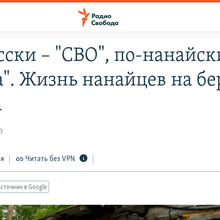
сски – "СВО", по-нанайск
а". Жизнь нанайцев на бе
а
3
ся
Читать без VPN
сточник в Google