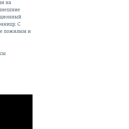
ли на
нынешние
диционный
раницу. С
же пожилым и
есы