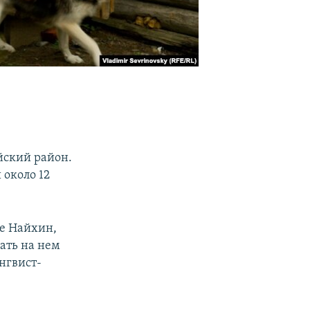
йский район.
 около 12
ле Найхин,
ать на нем
нгвист-