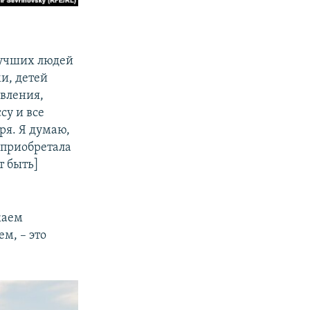
лучших людей
и, детей
авления,
су и все
оря. Я думаю,
и приобретала
т быть]
жаем
м, – это