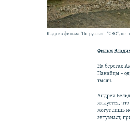
Кадр из фильма "По-русски – "СВО", по-
Фильм Влади
На берегах А
Нанайцы – оди
тысяч.
Андрей Бельд
жалуется, чт
могут лишь н
энтузиаст, п