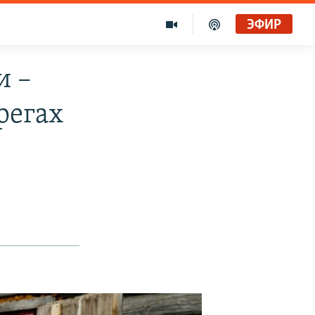
ЭФИР
и –
регах