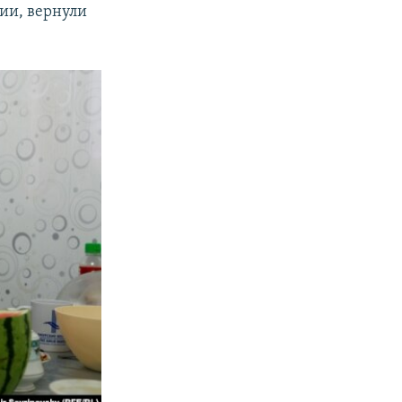
мии, вернули
.