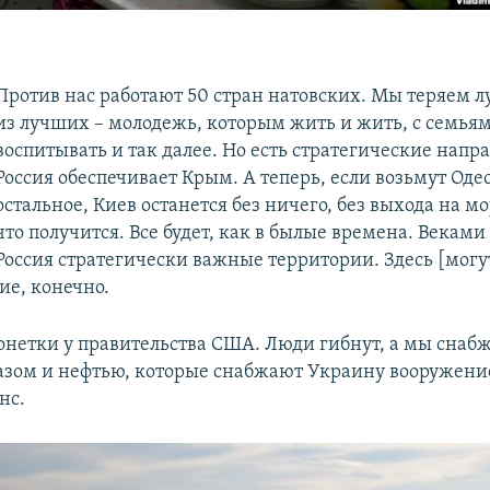
Против нас работают 50 стран натовских. Мы теряем 
из лучших – молодежь, которым жить и жить, с семьям
воспитывать и так далее. Но есть стратегические напр
Россия обеспечивает Крым. А теперь, если возьмут Одес
остальное, Киев останется без ничего, без выхода на м
что получится. Все будет, как в былые времена. Векам
Россия стратегически важные территории. Здесь [могу
ие, конечно.
нетки у правительства США. Люди гибнут, а мы снаб
газом и нефтью, которые снабжают Украину вооружение
нс.