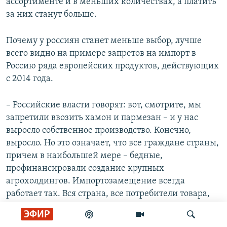
ассортименте и в меньших количествах, а платить
за них станут больше.
Почему у россиян станет меньше выбор, лучше
всего видно на примере запретов на импорт в
Россию ряда европейских продуктов, действующих
с 2014 года.
– Российские власти говорят: вот, смотрите, мы
запретили ввозить хамон и пармезан – и у нас
выросло собственное производство. Конечно,
выросло. Но это означает, что все граждане страны,
причем в наибольшей мере – бедные,
профинансировали создание крупных
агрохолдингов. Импортозамещение всегда
работает так. Вся страна, все потребители товара,
который "импортозамещается", платят
ЭФИР
дополнительные деньги какой-то одной узкой