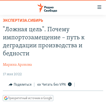
Ссылки
для
упрощенного
ЭКСПЕРТИЗА.СИБИРЬ
ПРОГРАММЫ
доступа
"Ложная цель". Почему
ПОДКАСТЫ
Вернуться
импортозамещение – путь к
к
АВТОРСКИЕ ПРОЕКТЫ
деградации производства и
основному
ЦИТАТЫ СВОБОДЫ
содержанию
бедности
Вернутся
МНЕНИЯ
к
Марина Аронова
КУЛЬТУРА
главной
17 мая 2022
навигации
IDEL.РЕАЛИИ
Вернутся
КАВКАЗ.РЕАЛИИ
Поделиться
Читать без VPN
к
СЕВЕР.РЕАЛИИ
поиску
Приоритетный источник в Google
СИБИРЬ.РЕАЛИИ