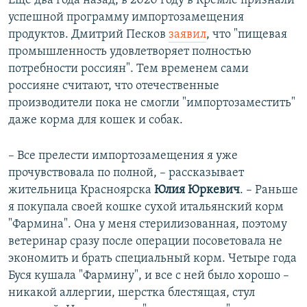
Еще два года назад, в 2020 году в Кремле признали
успешной программу импортозамещения
продуктов. Дмитрий Песков
заявил
, что "пищевая
промышленность удовлетворяет полностью
потребности россиян". Тем временем сами
россияне считают, что отечественные
производители пока не смогли "импортозаместить"
даже корма для кошек и собак.
– Все прелести импортозамещения я уже
прочувствовала по полной, – рассказывает
жительница Красноярска
Юлия Юркевич
. – Раньше
я покупала своей кошке сухой итальянский корм
"Фармина". Она у меня стерилизованная, поэтому
ветеринар сразу после операции посоветовала не
экономить и брать специальный корм. Четыре года
Буся кушала "Фармину", и все с ней было хорошо –
никакой аллергии, шерстка блестящая, стул