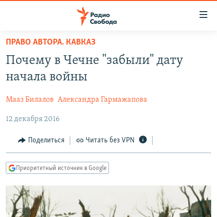
Ссылки
для
упрощенного
ПРАВО АВТОРА. КАВКАЗ
ПРОГРАММЫ
доступа
Почему в Чечне "забыли" дату
ПОДКАСТЫ
Вернуться
начала войны
к
АВТОРСКИЕ ПРОЕКТЫ
основному
Мааз Билалов
Александра Гармажапова
ЦИТАТЫ СВОБОДЫ
содержанию
Вернутся
12 декабря 2016
МНЕНИЯ
к
КУЛЬТУРА
Поделиться
Читать без VPN
главной
навигации
IDEL.РЕАЛИИ
Вернутся
Приоритетный источник в Google
КАВКАЗ.РЕАЛИИ
к
СЕВЕР.РЕАЛИИ
поиску
СИБИРЬ.РЕАЛИИ