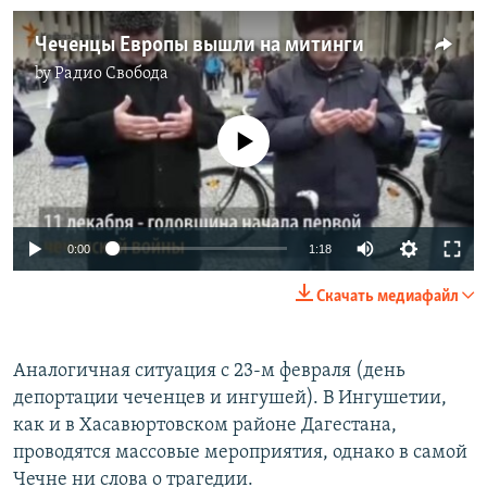
Чеченцы Европы вышли на митинги
by
Радио Свобода
No media source currently available
0:00
1:18
Скачать медиафайл
Аналогичная ситуация с 23-м февраля (день
депортации чеченцев и ингушей). В Ингушетии,
как и в Хасавюртовском районе Дагестана,
проводятся массовые мероприятия, однако в самой
Чечне ни слова о трагедии.