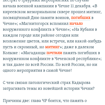
пестрят о траурных мероприятиях по случаю
начала военной кампании в Чечне 11 декабря. «В
киреевском мемориальном сквере прошел митинг,
посвящённый Дню памяти воинов,
погибших
в
Чечне»; «Магнитогорск вспомнил
начало
вооруженного конфликта в Чечне»; «На Кубани в
каждом городе или районе сегодня или
возложение цветов, или встречи, или какой-нибудь
пусть и скромный, но
митинг
»; даже в далеком
Колыме : «Магаданцы
почтили
память погибших в
вооруженном конфликте в Чеченской республике»;
и так далее по всей России. По всей России, но ни
одного мероприятия в самой Чечне!
С чем связан патологический страх Кадырова
затрагивать темы из новейшей истории Чечни?
Причины две: глава ЧР боится, что память о