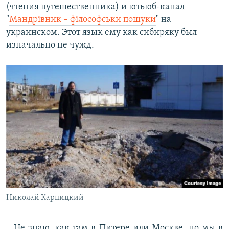
(чтения путешественника) и ютьюб-канал
"
Мандрівник – філософськи пошуки
" на
украинском. Этот язык ему как сибиряку был
изначально не чужд.
Николай Карпицкий
– Не знаю, как там в Питере или Москве, но мы в