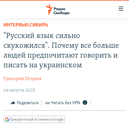
Ссылки
для
упрощенного
ИНТЕРВЬЮ.СИБИРЬ
ПРОГРАММЫ
доступа
"Русский язык сильно
ПОДКАСТЫ
Вернуться
скукожился". Почему все больше
к
АВТОРСКИЕ ПРОЕКТЫ
людей предпочитают говорить и
основному
ЦИТАТЫ СВОБОДЫ
содержанию
писать на украинском
Вернутся
МНЕНИЯ
к
Григорий Петухов
КУЛЬТУРА
главной
06 августа 2023
навигации
IDEL.РЕАЛИИ
Вернутся
КАВКАЗ.РЕАЛИИ
Поделиться
Читать без VPN
к
СЕВЕР.РЕАЛИИ
поиску
Приоритетный источник в Google
СИБИРЬ.РЕАЛИИ