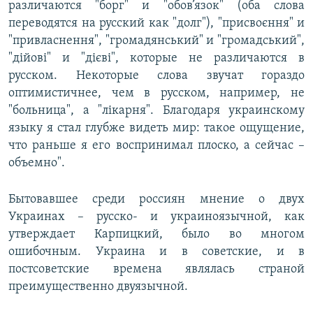
различаются "борг" и "обов’язок" (оба слова
переводятся на русский как "долг"), "присвоєння" и
"привласнення", "громадянський" и "громадський",
"дійові" и "дієві", которые не различаются в
русском. Некоторые слова звучат гораздо
оптимистичнее, чем в русском, например, не
"больница", а "лікарня". Благодаря украинскому
языку я стал глубже видеть мир: такое ощущение,
что раньше я его воспринимал плоско, а сейчас –
объемно".
Бытовавшее среди россиян мнение о двух
Украинах – русско- и украиноязычной, как
утверждает Карпицкий, было во многом
ошибочным. Украина и в советские, и в
постсоветские времена являлась страной
преимущественно двуязычной.