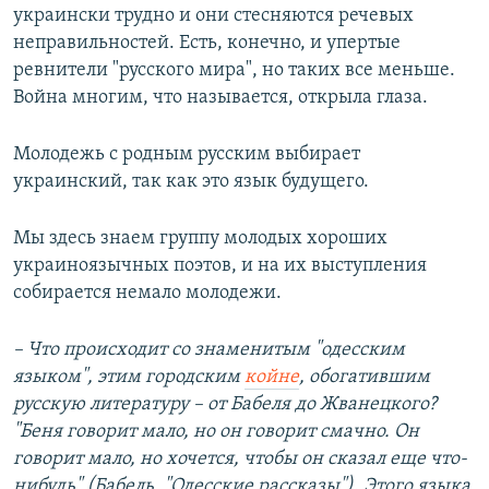
украински трудно и они стесняются речевых
неправильностей. Есть, конечно, и упертые
ревнители "русского мира", но таких все меньше.
Война многим, что называется, открыла глаза.
Молодежь с родным русским выбирает
украинский, так как это язык будущего.
Мы здесь знаем группу молодых хороших
украиноязычных поэтов, и на их выступления
собирается немало молодежи.
–
Что происходит со знаменитым "одесским
языком", этим городским
койне
, обогатившим
русскую литературу – от Бабеля до Жванецкого?
"Беня говорит мало, но он говорит смачно. Он
говорит мало, но хочется, чтобы он сказал еще что-
нибудь" (Бабель, "Одесские рассказы")
.
Этого языка