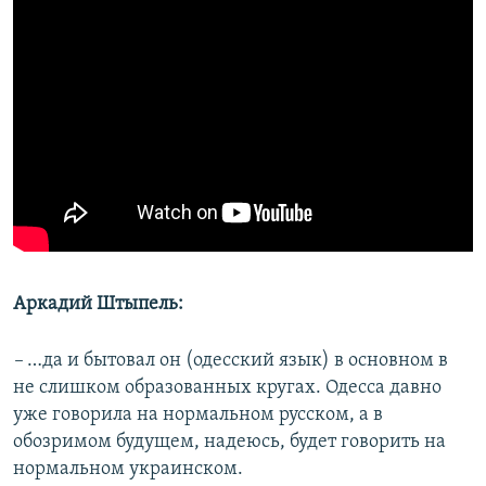
Аркадий Штыпель:
–
…да и бытовал он (одесский язык) в основном в
не слишком образованных кругах. Одесса давно
уже говорила на нормальном русском, а в
обозримом будущем, надеюсь, будет говорить на
нормальном украинском.