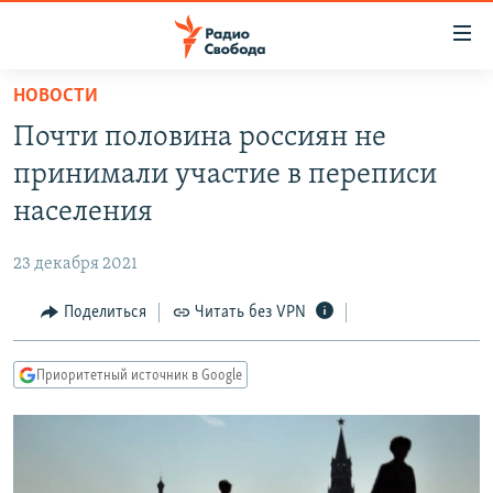
Ссылки
для
упрощенного
НОВОСТИ
ПРОГРАММЫ
доступа
Почти половина россиян не
ПОДКАСТЫ
Вернуться
принимали участие в переписи
к
АВТОРСКИЕ ПРОЕКТЫ
населения
основному
ЦИТАТЫ СВОБОДЫ
содержанию
23 декабря 2021
Вернутся
МНЕНИЯ
к
Поделиться
Читать без VPN
КУЛЬТУРА
главной
навигации
IDEL.РЕАЛИИ
Приоритетный источник в Google
Вернутся
КАВКАЗ.РЕАЛИИ
к
СЕВЕР.РЕАЛИИ
поиску
СИБИРЬ.РЕАЛИИ