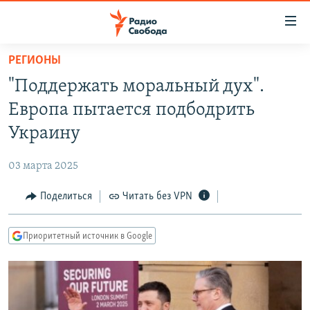
Ссылки
для
упрощенного
РЕГИОНЫ
ПРОГРАММЫ
доступа
"Поддержать моральный дух".
ПОДКАСТЫ
Вернуться
Европа пытается подбодрить
к
АВТОРСКИЕ ПРОЕКТЫ
Украину
основному
ЦИТАТЫ СВОБОДЫ
содержанию
03 марта 2025
Вернутся
МНЕНИЯ
к
Поделиться
Читать без VPN
КУЛЬТУРА
главной
навигации
IDEL.РЕАЛИИ
Приоритетный источник в Google
Вернутся
КАВКАЗ.РЕАЛИИ
к
СЕВЕР.РЕАЛИИ
поиску
СИБИРЬ.РЕАЛИИ