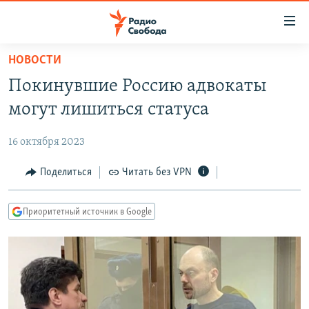
Ссылки
для
упрощенного
НОВОСТИ
ПРОГРАММЫ
доступа
Покинувшие Россию адвокаты
ПОДКАСТЫ
Вернуться
могут лишиться статуса
к
АВТОРСКИЕ ПРОЕКТЫ
основному
16 октября 2023
ЦИТАТЫ СВОБОДЫ
содержанию
Вернутся
МНЕНИЯ
Поделиться
Читать без VPN
к
КУЛЬТУРА
главной
Приоритетный источник в Google
навигации
IDEL.РЕАЛИИ
Вернутся
КАВКАЗ.РЕАЛИИ
к
СЕВЕР.РЕАЛИИ
поиску
СИБИРЬ.РЕАЛИИ