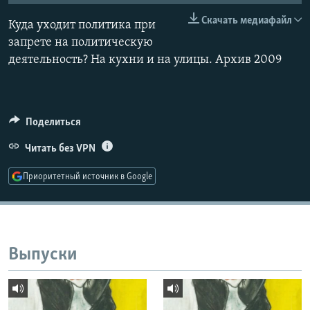
РАСПИСАНИЕ ВЕЩАНИЯ
Скачать медиафайл
Куда уходит политика при
ПОДПИШИТЕСЬ НА РАССЫЛКУ
запрете на политическую
деятельность? На кухни и на улицы. Архив 2009
СОЦИАЛЬНЫЕ СЕТИ
Поделиться
Читать без VPN
Все сайты РСЕ/РС
Приоритетный источник в Google
Выпуски